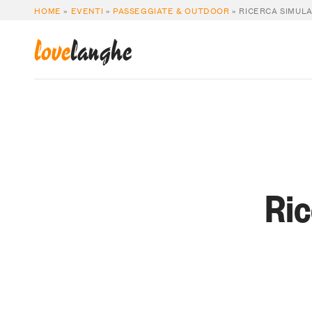
HOME
»
EVENTI
»
PASSEGGIATE & OUTDOOR
»
RICERCA SIMUL
love
langhe
Ric