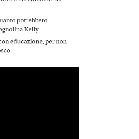
uanto potrebbero
agnolina Kelly
educazione
 con
, per non
osco