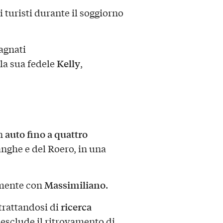
 turisti durante il soggiorno
agnati
Kelly
lla sua fedele
,
auto fino a quattro
in
anghe e del Roero, in una
Massimiliano
amente con
.
ricerca
trattandosi di
esclude il ritrovamento di