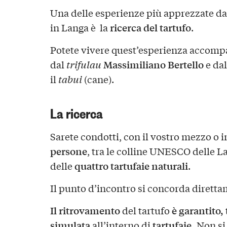
Una delle esperienze più apprezzate dai
ricerca del tartufo
in Langa è la
.
Potete vivere quest’esperienza accomp
Massimiliano Bertello
dal
trifulau
e da
il
tabui
(cane).
La ricerca
Sarete condotti, con il vostro mezzo o 
persone
, tra le colline UNESCO delle L
quattro tartufaie naturali
delle
.
Il punto d’incontro si concorda dirett
Il ritrovamento
è garantito,
del tartufo
simulata
tartufaie.
all’interno di
Non si 