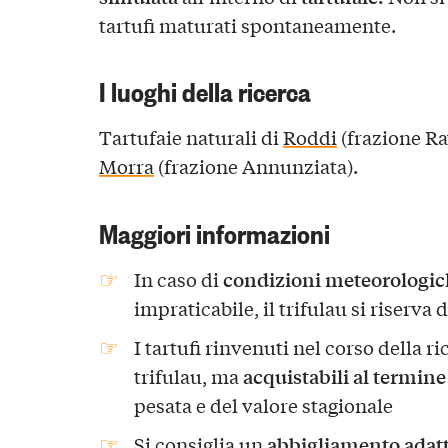
tartufi maturati spontaneamente.
I luoghi della ricerca
Tartufaie naturali di
Roddi
(frazione Ra
Morra
(frazione Annunziata).
Maggiori informazioni
condizioni meteorologich
In caso di
impraticabile, il trifulau si riserva 
I tartufi rinvenuti nel corso della r
acquistabili al termine
trifulau, ma
pesata e del valore stagionale
abbigliamento adat
Si consiglia un