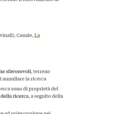
vinali), Canale,
La
e sfavorevoli
, terreno
di annullare la ricerca
icerca sono di proprietà del
 della ricerca
, a seguito della
to
ad un’escursione nei