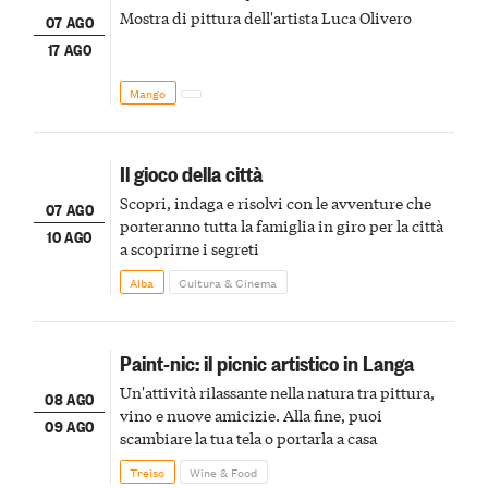
Mostra di pittura dell'artista Luca Olivero
07 AGO
17 AGO
Mango
Il gioco della città
Scopri, indaga e risolvi con le avventure che
07 AGO
porteranno tutta la famiglia in giro per la città
10 AGO
a scoprirne i segreti
Alba
Cultura & Cinema
Paint-nic: il picnic artistico in Langa
Un'attività rilassante nella natura tra pittura,
08 AGO
vino e nuove amicizie. Alla fine, puoi
09 AGO
scambiare la tua tela o portarla a casa
Treiso
Wine & Food