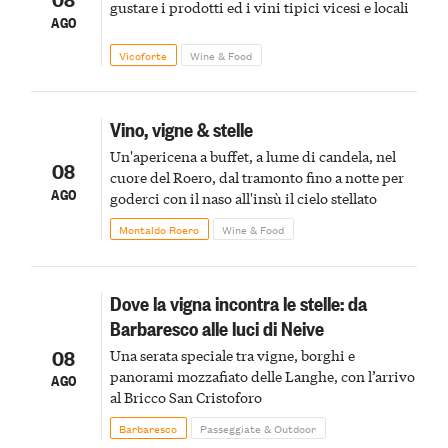
gustare i prodotti ed i vini tipici vicesi e locali
AGO
Vicoforte
Wine & Food
Vino, vigne & stelle
Un'apericena a buffet, a lume di candela, nel
08
cuore del Roero, dal tramonto fino a notte per
AGO
goderci con il naso all'insù il cielo stellato
Montaldo Roero
Wine & Food
Dove la vigna incontra le stelle: da
Barbaresco alle luci di Neive
08
Una serata speciale tra vigne, borghi e
panorami mozzafiato delle Langhe, con l’arrivo
AGO
al Bricco San Cristoforo
Barbaresco
Passeggiate & Outdoor