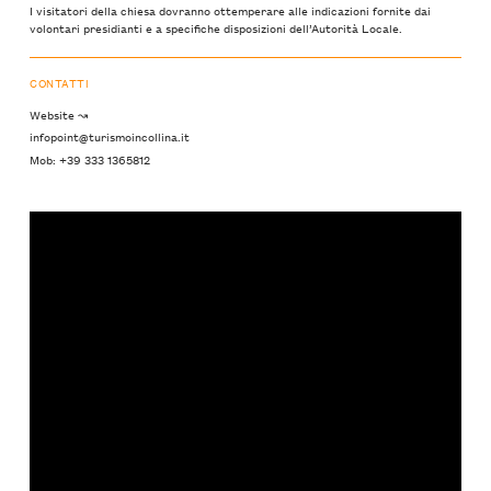
I visitatori della chiesa dovranno ottemperare alle indicazioni fornite dai
volontari presidianti e a specifiche disposizioni dell’Autorità Locale.
CONTATTI
Website ↝
infopoint@turismoincollina.it
Mob: +39 333 1365812