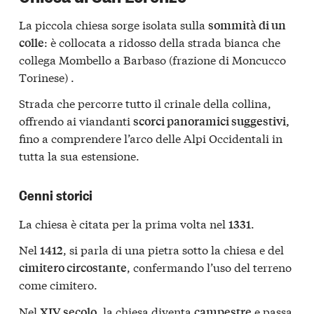
La piccola chiesa sorge isolata sulla
sommità di un
: è collocata a ridosso della strada bianca che
colle
collega Mombello a Barbaso (frazione di Moncucco
Torinese) .
Strada che percorre tutto il crinale della collina,
offrendo ai viandanti
scorci panoramici suggestivi,
fino a comprendere l’arco delle Alpi Occidentali in
tutta la sua estensione.
Cenni storici
La chiesa è citata per la prima volta nel
.
1331
Nel
, si parla di una pietra sotto la chiesa e del
1412
, confermando l’uso del terreno
cimitero circostante
come cimitero.
Nel
, la chiesa diventa
e passa
XIV secolo
campestre