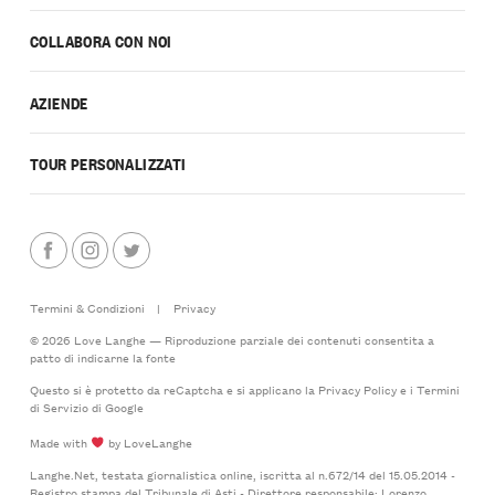
COLLABORA CON NOI
AZIENDE
TOUR PERSONALIZZATI
Termini & Condizioni
|
Privacy
© 2026 Love Langhe — Riproduzione parziale dei contenuti consentita a
patto di indicarne la fonte
Questo si è protetto da reCaptcha e si applicano la
Privacy Policy
e i
Termini
di Servizio
di Google
Made with
by LoveLanghe
Langhe.Net, testata giornalistica online, iscritta al n.672/14 del 15.05.2014 -
Registro stampa del Tribunale di Asti - Direttore responsabile: Lorenzo