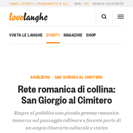
HOME
»
EVENTI
»
PASSEGGIATE & OUTDOOR
ENG
»
RETE ROMANICA DI COLLINA: S
ITA
CARICA UN EVENTO
love
langhe
VISITA LE LANGHE
EVENTI
MAGAZINE
SHOP
ANDEZENO — SAN GIORGIO AL CIMITERO
Rete romanica di collina:
San Giorgio al Cimitero
Riapre al pubblico una piccola gemma romanica
immersa nel paesaggio collinare e facente parte di
un ampio itinerario culturale e storico