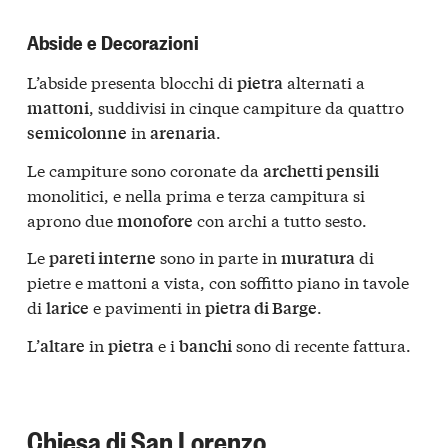
Abside e Decorazioni
L’abside presenta blocchi di
alternati a
pietra
, suddivisi in cinque campiture da quattro
mattoni
in
.
semicolonne
arenaria
Le campiture sono coronate da
archetti pensili
monolitici, e nella prima e terza campitura si
aprono due
con archi a tutto sesto.
monofore
Le
sono in parte in
di
pareti interne
muratura
pietre e mattoni a vista, con soffitto piano in tavole
di
e pavimenti in
.
larice
pietra di Barge
L’
in
e i
sono di recente fattura.
altare
pietra
banchi
Chiesa di San Lorenzo