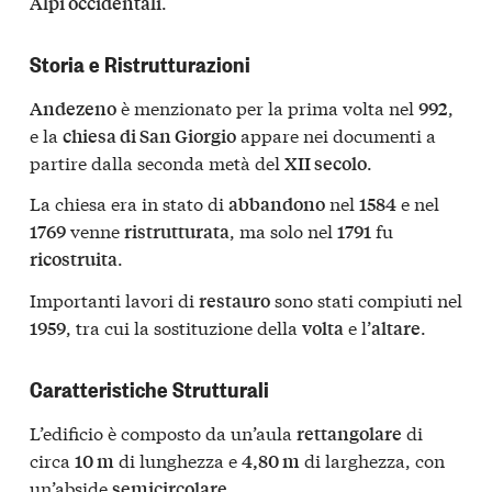
.
Alpi occidentali
Storia e Ristrutturazioni
è menzionato per la prima volta nel
,
Andezeno
992
e la
appare nei documenti a
chiesa di San Giorgio
partire dalla seconda metà del
.
XII secolo
La chiesa era in stato di
nel
e nel
abbandono
1584
venne
, ma solo nel
fu
1769
ristrutturata
1791
.
ricostruita
Importanti lavori di
sono stati compiuti nel
restauro
, tra cui la sostituzione della
e l’
.
1959
volta
altare
Caratteristiche Strutturali
L’edificio è composto da un’aula
di
rettangolare
circa
di lunghezza e
di larghezza, con
10 m
4,80 m
un’abside
.
semicircolare