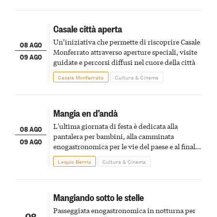
Casale città aperta
Un’iniziativa che permette di riscoprire Casale
08 AGO
Monferrato attraverso aperture speciali, visite
09 AGO
guidate e percorsi diffusi nel cuore della città
Casale Monferrato
Cultura & Cinema
Mangia en d’andà
L'ultima giornata di festa è dedicata alla
08 AGO
pantalera per bambini, alla camminata
09 AGO
enogastronomica per le vie del paese e al finale
pirotecnico
Lequio Berria
Cultura & Cinema
Mangiando sotto le stelle
Passeggiata enogastronomica in notturna per
08