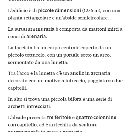
L’edificio è di
(12×6 m), con una
piccole dimensioni
pianta rettangolare e un’abside semicircolare.
La
è composta da mattoni misti a
struttura muraria
conci di
.
arenaria
La facciata ha un corpo centrale coperto da un
piccolo tettuccio, con un
sotto un arco,
portale
sormontato da una lunetta.
Tra l’arco e la lunetta c’è un
anello in arenaria
decorato con un motivo a intreccio, poggiato su due
capitelli.
In alto si trova una piccola
e una serie di
bifora
.
archetti intrecciati
L’abside presenta
e
tre feritoie
quattro colonnine
, ed è arricchita da
con capitello
sculture
in
o
.
antropomorfe
cotto
arenaria