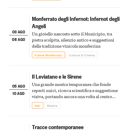
Monferrato degli Infernot: Infernot degli
Angeli
03 AGO
Un gioiello nascosto sotto il Municipio, tra
08 AGO
pietra scolpita, silenzio antico e suggestioni
della tradizione vinicola monferrina
Fubine Monferrato
Cultura & Cinema
Il Leviatano e le Sirene
Una grande mostra temporanea che fonde
05 AGO
reperti unici, ricerca scientifica e suggestione
10 AGO
visiva, portando ancora una volta al centro
della scena le meraviglie del passato astigiano
Asti
Mostre
Tracce contemporanee