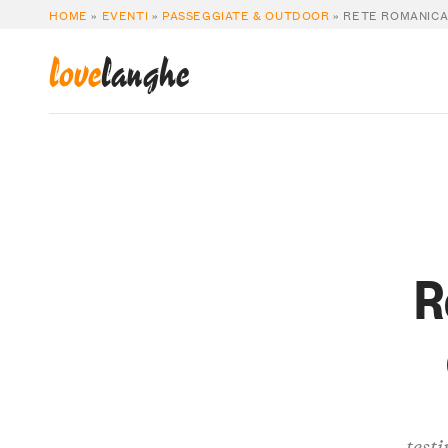
HOME
»
EVENTI
»
PASSEGGIATE & OUTDOOR
»
RETE ROMANICA 
love
langhe
R
testi