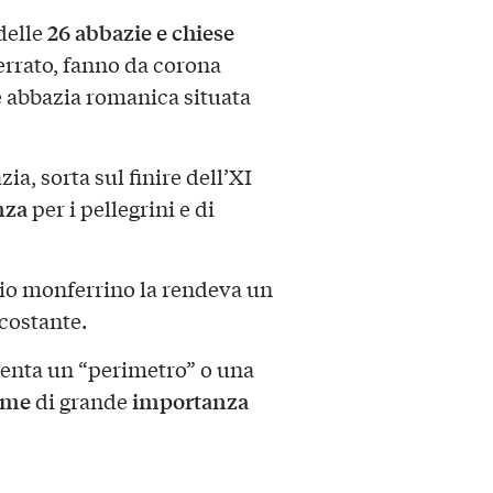
26
abbazie e chiese
 delle
ferrato, fanno da corona
 abbazia romanica situata
zia, sorta sul finire dell’XI
nza
per i pellegrini e di
io monferrino la rendeva un
rcostante.
senta un “perimetro” o una
eme
importanza
di grande