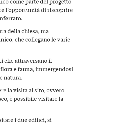
lico come parte del progetto
fre l’opportunità di riscoprire
ferrato
.
tura della chiesa, ma
nico
, che collegano le varie
ri che attraversano il
flora
fauna
i
e
, immergendosi
 e natura.
e la visita al sito, ovvero
co, è possibile visitare la
are i due edifici, si