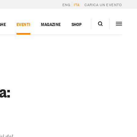
ENG
ITA
CARICA UN EVENTO
GHE
EVENTI
MAGAZINE
SHOP
a:
o
hi del