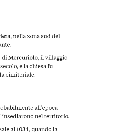
iera
, nella zona sud del
ante.
Mercuriolo
o di
, il villaggio
ecolo, e la chiesa fu
a cimiteriale.
probabilmente all’epoca
 insediarono nel territorio.
1034
sale al
, quando la