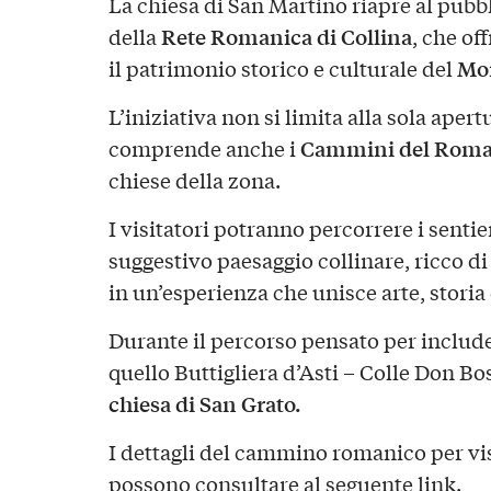
La chiesa di San Martino riapre al pubb
Rete Romanica di Collina
della
, che of
Mon
il patrimonio storico e culturale del
L’iniziativa non si limita alla sola aper
Cammini del Roma
comprende anche i
chiese della zona.
I visitatori potranno percorrere i sentie
suggestivo paesaggio collinare, ricco d
in un’esperienza che unisce arte, storia
Durante il percorso pensato per includer
quello Buttigliera d’Asti – Colle Don Bos
chiesa di San Grato.
I dettagli del cammino romanico per visit
possono consultare al seguente
link
.