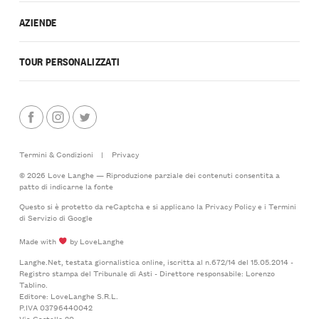
AZIENDE
TOUR PERSONALIZZATI
Termini & Condizioni
|
Privacy
© 2026 Love Langhe — Riproduzione parziale dei contenuti consentita a
patto di indicarne la fonte
Questo si è protetto da reCaptcha e si applicano la
Privacy Policy
e i
Termini
di Servizio
di Google
Made with
by LoveLanghe
Langhe.Net, testata giornalistica online, iscritta al n.672/14 del 15.05.2014 -
Registro stampa del Tribunale di Asti - Direttore responsabile: Lorenzo
Tablino.
Editore: LoveLanghe S.R.L.
P.IVA 03796440042
Via Castello 20