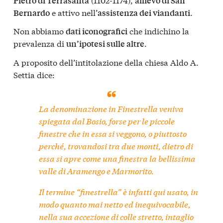
Pietro di Terrasanta
allievo di San
e attivo nell’
.
Bernardo
assistenza dei viandanti
Non abbiamo
che indichino la
dati iconografici
prevalenza di
.
un’ipotesi sulle altre
A proposito dell’intitolazione della chiesa Aldo A.
Settia dice:
La denominazione
in Finestrella
veniva
spiegata dal Bosio, forse per le piccole
finestre che in essa si veggono, o piuttosto
perché, trovandosi tra due monti, dietro di
essa si apre come una finestra la bellissima
valle di Aramengo e Marmorito.
Il termine “finestrella” è infatti qui usato, in
modo quanto mai netto ed inequivocabile,
nella sua accezione di colle stretto, intaglio