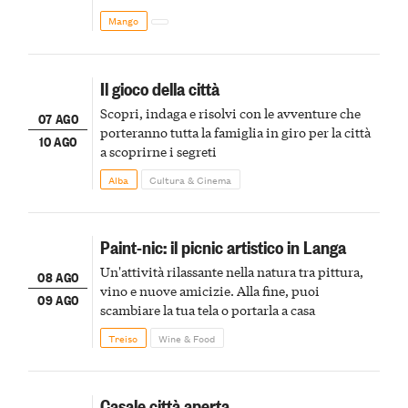
Mango
Il gioco della città
Scopri, indaga e risolvi con le avventure che
07 AGO
porteranno tutta la famiglia in giro per la città
10 AGO
a scoprirne i segreti
Alba
Cultura & Cinema
Paint-nic: il picnic artistico in Langa
Un'attività rilassante nella natura tra pittura,
08 AGO
vino e nuove amicizie. Alla fine, puoi
09 AGO
scambiare la tua tela o portarla a casa
Treiso
Wine & Food
Casale città aperta