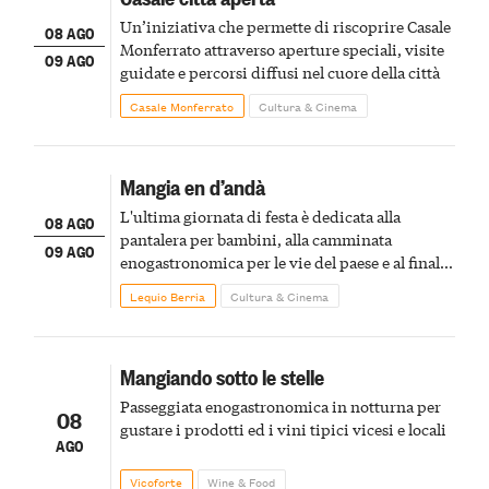
Un’iniziativa che permette di riscoprire Casale
08 AGO
Monferrato attraverso aperture speciali, visite
09 AGO
guidate e percorsi diffusi nel cuore della città
Casale Monferrato
Cultura & Cinema
Mangia en d’andà
L'ultima giornata di festa è dedicata alla
08 AGO
pantalera per bambini, alla camminata
09 AGO
enogastronomica per le vie del paese e al finale
pirotecnico
Lequio Berria
Cultura & Cinema
Mangiando sotto le stelle
Passeggiata enogastronomica in notturna per
08
gustare i prodotti ed i vini tipici vicesi e locali
AGO
Vicoforte
Wine & Food