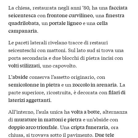
La chiesa, restaurata negli anni ‘80, ha una
facciata
con
, una
seicentesca
frontone curvilineo
finestra
, un
e una
quadrilobata
portale ligneo
cella
.
campanaria
Le pareti laterali rivelano tracce di restauri
seicenteschi con mattoni. Sul lato sud si trova una
porta secondaria e due blocchi di pietra incisi con
, uno capovolto.
volti stilizzati
L’
conserva l’assetto originario, con
abside
e un
. La
semicolonne in pietra
zoccolo in arenaria
parte superiore, ricostruita, è decorata con
filari di
.
laterizi aggettanti
All’interno, l’aula unica ha
, alternanza
volta a botte
di
e un’abside con
murature in mattoni e pietra
. Una
, ora
doppio arco trionfale
cripta funeraria
chiusa, si trovava sotto il pavimento.
Due tele