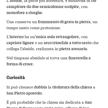
L’
, la parte più autentica, è suddivisa in
abside
tre
, con
campiture da due semicolonne scolpite
.
monofore a riseghe
Una conserva un
, un
frammento di grata in pietra
tempo usato come protezione.
L’
ha un’
, con
interno
unica aula rettangolare
e un
che
capriate lignee
arco trionfale a tutto sesto
collega l’abside, realizzata in
.
pietra arenaria
Nel timpano absidale si trova una
finestrella a
.
forma di croce
Curiosità
Si può ritenere
la
a
dubbia
titolatura della chiesa
.
San Pietro apostolo
È più probabile che la chiesa sia dedicata a
San
(1102-1174),