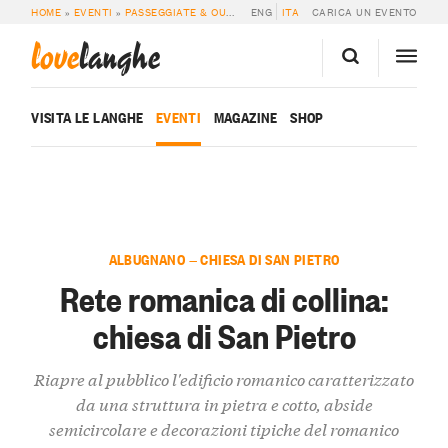
HOME
»
EVENTI
»
PASSEGGIATE & OUTDOOR
ENG
»
RETE ROMANICA DI COLLINA: CH
ITA
CARICA UN EVENTO
love
langhe
VISITA LE LANGHE
EVENTI
MAGAZINE
SHOP
ALBUGNANO — CHIESA DI SAN PIETRO
Rete romanica di collina:
chiesa di San Pietro
Riapre al pubblico l'edificio romanico caratterizzato
da una struttura in pietra e cotto, abside
semicircolare e decorazioni tipiche del romanico