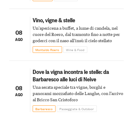
Vino, vigne & stelle
Un'apericena a buffet, a lume di candela, nel
08
cuore del Roero, dal tramonto fino a notte per
AGO
goderci con il naso all'insù il cielo stellato
Montaldo Roero
Wine & Food
Dove la vigna incontra le stelle: da
Barbaresco alle luci di Neive
08
Una serata speciale tra vigne, borghi e
panorami mozzafiato delle Langhe, con l’arrivo
AGO
al Bricco San Cristoforo
Barbaresco
Passeggiate & Outdoor