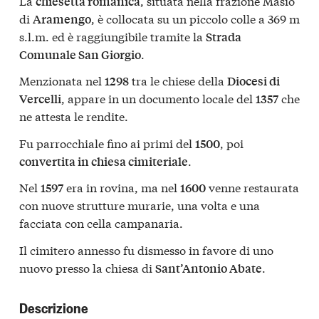
La
, situata nella frazione Masio
chiesetta romanica
di
, è collocata su un piccolo colle a 369 m
Aramengo
s.l.m. ed è raggiungibile tramite la
Strada
.
Comunale San Giorgio
Menzionata nel
tra le chiese della
1298
Diocesi di
, appare in un documento locale del
che
Vercelli
1357
ne attesta le rendite.
Fu parrocchiale fino ai primi del
, poi
1500
.
convertita in chiesa cimiteriale
Nel
era in rovina, ma nel
venne restaurata
1597
1600
con nuove strutture murarie, una volta e una
facciata con cella campanaria.
Il cimitero annesso fu dismesso in favore di uno
nuovo presso la chiesa di
.
Sant’Antonio Abate
Descrizione