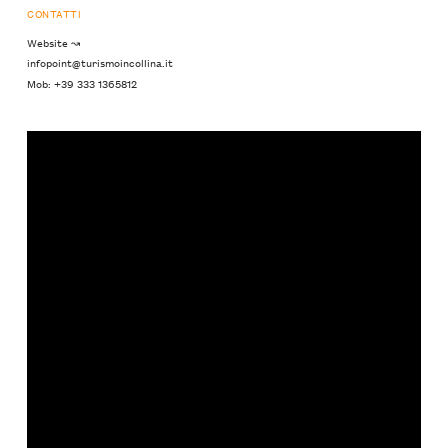
CONTATTI
Website ↝
infopoint@turismoincollina.it
Mob: +39 333 1365812