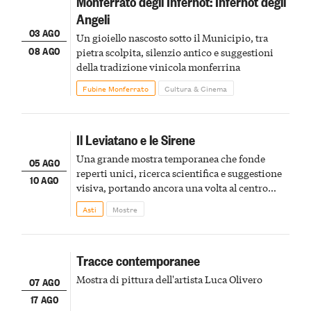
Monferrato degli Infernot: Infernot degli
Angeli
03 AGO
Un gioiello nascosto sotto il Municipio, tra
08 AGO
pietra scolpita, silenzio antico e suggestioni
della tradizione vinicola monferrina
Fubine Monferrato
Cultura & Cinema
Il Leviatano e le Sirene
Una grande mostra temporanea che fonde
05 AGO
reperti unici, ricerca scientifica e suggestione
10 AGO
visiva, portando ancora una volta al centro
della scena le meraviglie del passato astigiano
Asti
Mostre
Tracce contemporanee
Mostra di pittura dell'artista Luca Olivero
07 AGO
17 AGO