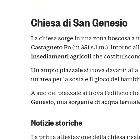
Chiesa di San Genesio
boscosa
La chiesa sorge in una zona
a m
Castagneto Po
(m 351 s.l.m.), intorno al
insediamenti agricoli
che costituiscono
piazzale
Un ampio
si trova davanti alla
un’area per la sosta e il gioco dei bambi
A sud del piazzale si trova l’edificio ch
Genesio
sorgente di acqua termal
, una
Notizie storiche
La prima attestazione della chiesa risal