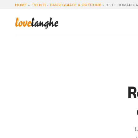
HOME
»
EVENTI
»
PASSEGGIATE & OUTDOOR
»
RETE ROMANICA 
love
langhe
R
U