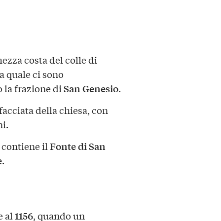
ezza costa del colle di
la quale ci sono
San Genesio
 la frazione di
.
 facciata della chiesa, con
ni.
Fonte di San
e contiene il
e
.
1156
e al
, quando un