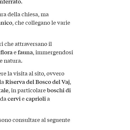
ferrato
.
tura della chiesa, ma
nico
, che collegano le varie
ri che attraversano il
flora
fauna
i
e
, immergendosi
 e natura.
e la visita al sito, ovvero
Riserva del Bosco del Vaj
lla
,
tale
boschi di
, in particolare
cervi
caprioli
 da
e
a
sono consultare al seguente