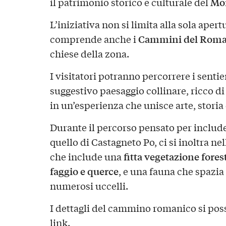
Mon
il patrimonio storico e culturale del
L’iniziativa non si limita alla sola aper
Cammini del Roma
comprende anche i
chiese della zona.
I visitatori potranno percorrere i sentie
suggestivo paesaggio collinare, ricco d
in un’esperienza che unisce arte, storia
Durante il percorso pensato per includer
quello di Castagneto Po, ci si inoltra ne
fitta vegetazione fores
che include una
faggio e querce
, e una fauna che spazia
numerosi uccelli.
I dettagli del cammino romanico si pos
link
.