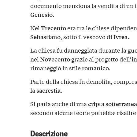
documento menziona la vendita di un te
Genesio
.
Trecento
Nel
era tra le chiese dipenden
Sebastiano
Ivrea
, sotto il vescovo di
.
gue
La chiesa fu danneggiata durante la
Novecento
nel
grazie al progetto dell’i
romanico
rimaneggiò in stile
.
Parte della chiesa fu demolita, compres
sacrestia
la
.
cripta sotterranea
Si parla anche di una
secondo alcune teorie potrebbe risalire
Descrizione