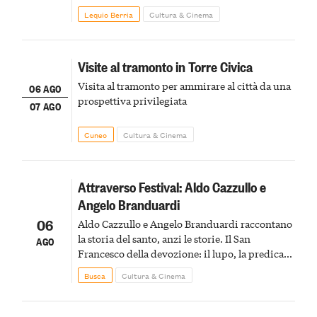
Lequio Berria
Cultura & Cinema
Visite al tramonto in Torre Civica
Visita al tramonto per ammirare al città da una
06 AGO
prospettiva privilegiata
07 AGO
Cuneo
Cultura & Cinema
Attraverso Festival: Aldo Cazzullo e
Angelo Branduardi
06
Aldo Cazzullo e Angelo Branduardi raccontano
la storia del santo, anzi le storie. Il San
AGO
Francesco della devozione: il lupo, la predica
agli uccelli, le stimmate
Busca
Cultura & Cinema