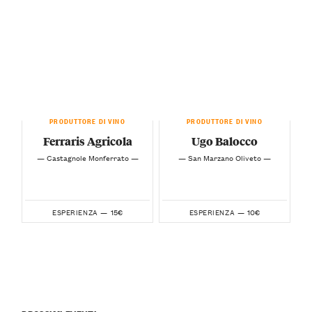
PRODUTTORE DI VINO
PRODUTTORE DI VINO
Ferraris Agricola
Ugo Balocco
— Castagnole Monferrato —
— San Marzano Oliveto —
15€
10€
ESPERIENZA —
ESPERIENZA —