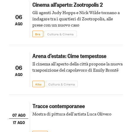
Cinema all’aperto: Zootropolis 2
Gli agenti Judy Hopps e Nick Wilde tornano a
06
indagare tra i quartieri di Zootropolis, alle
AGO
prese con un nuovo caso
Bra
Cultura & Cinema
Arena d’estate: Cime tempestose
Il cinema all'aperto della città propone la nuova
06
trasposizione del capolavoro di Emily Brontë
AGO
Alba
Cultura & Cinema
Tracce contemporanee
Mostra di pittura dell'artista Luca Olivero
07 AGO
17 AGO