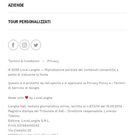
AZIENDE
TOUR PERSONALIZZATI
Termini & Condizioni
|
Privacy
© 2026 Love Langhe — Riproduzione parziale dei contenuti consentita a
patto di indicarne la fonte
Questo si è protetto da reCaptcha e si applicano la
Privacy Policy
e i
Termini
di Servizio
di Google
Made with
by LoveLanghe
Langhe.Net, testata giornalistica online, iscritta al n.672/14 del 15.05.2014 -
Registro stampa del Tribunale di Asti - Direttore responsabile: Lorenzo
Tablino.
Editore: LoveLanghe S.R.L.
P.IVA 03796440042
Via Castello 20
12050 Albaretto della Torre (CN)