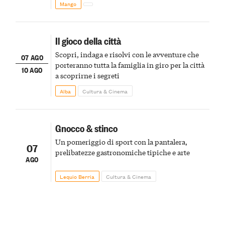
Mango
Il gioco della città
Scopri, indaga e risolvi con le avventure che
07 AGO
porteranno tutta la famiglia in giro per la città
10 AGO
a scoprirne i segreti
Alba
Cultura & Cinema
Gnocco & stinco
Un pomeriggio di sport con la pantalera,
07
prelibatezze gastronomiche tipiche e arte
AGO
Lequio Berria
Cultura & Cinema