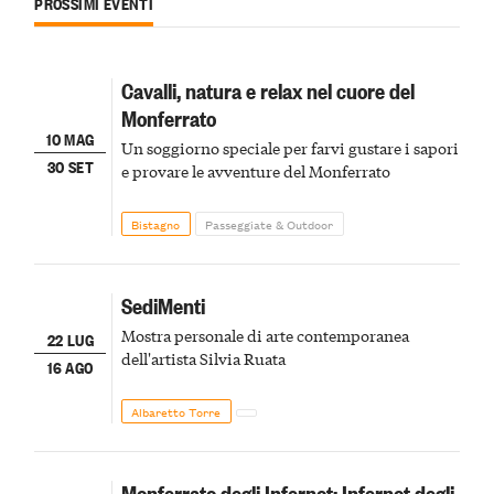
PROSSIMI EVENTI
Cavalli, natura e relax nel cuore del
Monferrato
10 MAG
Un soggiorno speciale per farvi gustare i sapori
30 SET
e provare le avventure del Monferrato
Bistagno
Passeggiate & Outdoor
SediMenti
Mostra personale di arte contemporanea
22 LUG
dell'artista Silvia Ruata
16 AGO
Albaretto Torre
Monferrato degli Infernot: Infernot degli