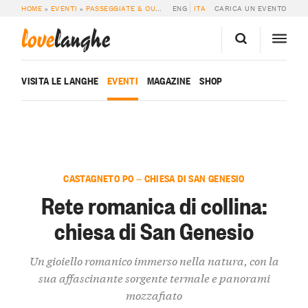
HOME
»
EVENTI
»
PASSEGGIATE & OUTDOOR
ENG
»
RETE ROMANICA DI COLLINA: CH
ITA
CARICA UN EVENTO
love
langhe
VISITA LE LANGHE
EVENTI
MAGAZINE
SHOP
CASTAGNETO PO — CHIESA DI SAN GENESIO
Rete romanica di collina:
chiesa di San Genesio
Un gioiello romanico immerso nella natura, con la
sua affascinante sorgente termale e panorami
mozzafiato