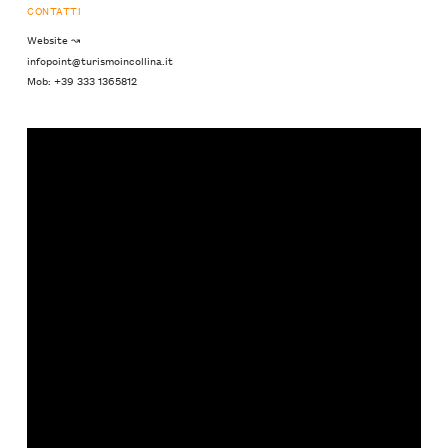
CONTATTI
Website ↝
infopoint@turismoincollina.it
Mob: +39 333 1365812