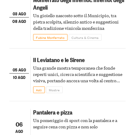
Angeli
03 AGO
Un gioiello nascosto sotto il Municipio, tra
08 AGO
pietra scolpita, silenzio antico e suggestioni
della tradizione vinicola monferrina
Fubine Monferrato
Cultura & Cinema
Il Leviatano e le Sirene
Una grande mostra temporanea che fonde
05 AGO
reperti unici, ricerca scientifica e suggestione
10 AGO
visiva, portando ancora una volta al centro
della scena le meraviglie del passato astigiano
Asti
Mostre
Pantalera e pizza
Un pomeriggio di sport con la pantalera e a
06
seguire cena con pizza e non solo
AGO