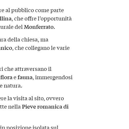
pre al pubblico come parte
llina
, che offre l’opportunità
Monferrato
turale del
.
tura della chiesa, ma
nico
, che collegano le varie
ri che attraversano il
flora
fauna
i
e
, immergendosi
 e natura.
e la visita al sito, ovvero
Pieve romanica di
tte nella
 in posizione isolata sul