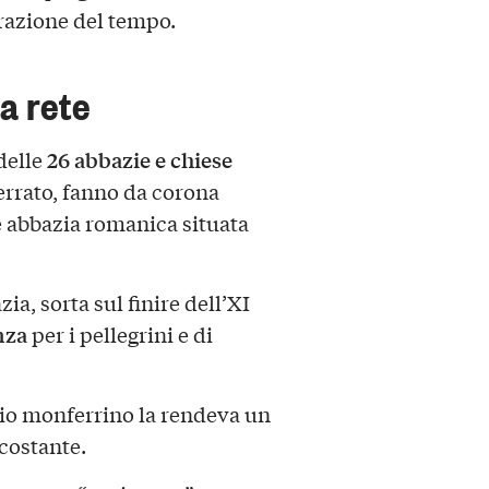
razione del tempo.
a rete
26
abbazie e chiese
 delle
ferrato, fanno da corona
 abbazia romanica situata
zia, sorta sul finire dell’XI
nza
per i pellegrini e di
io monferrino la rendeva un
rcostante.