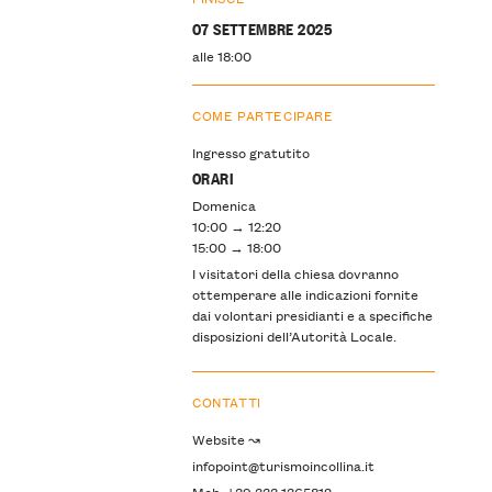
07 SETTEMBRE 2025
alle 18:00
COME PARTECIPARE
Ingresso gratutito
ORARI
Domenica
10:00 → 12:20
15:00 → 18:00
I visitatori della chiesa dovranno
ottemperare alle indicazioni fornite
dai volontari presidianti e a specifiche
disposizioni dell’Autorità Locale.
CONTATTI
Website ↝
infopoint@turismoincollina.it
Mob: +39 333 1365812