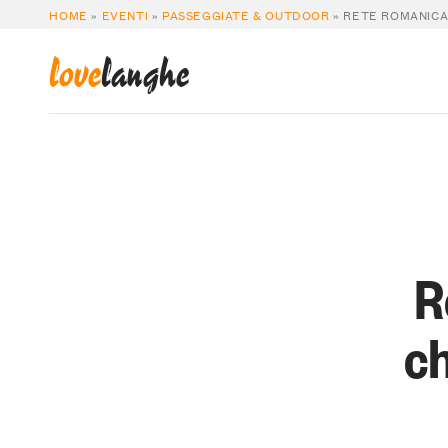
HOME
»
EVENTI
»
PASSEGGIATE & OUTDOOR
»
RETE ROMANICA 
love
langhe
R
ch