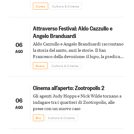
Cuneo
Cultura & Cinema
Attraverso Festival: Aldo Cazzullo e
Angelo Branduardi
06
Aldo Cazzullo e Angelo Branduardi raccontano
la storia del santo, anzi le storie. Il San
AGO
Francesco della devozione: il lupo, la predica
agli uccelli, le stimmate
Busca
Cultura & Cinema
Cinema all’aperto: Zootropolis 2
Gli agenti Judy Hopps e Nick Wilde tornano a
06
indagare tra i quartieri di Zootropolis, alle
AGO
prese con un nuovo caso
Bra
Cultura & Cinema