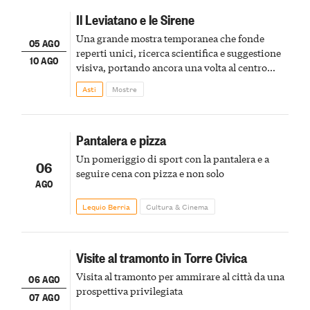
Il Leviatano e le Sirene
Una grande mostra temporanea che fonde
05 AGO
reperti unici, ricerca scientifica e suggestione
10 AGO
visiva, portando ancora una volta al centro
della scena le meraviglie del passato astigiano
Asti
Mostre
Pantalera e pizza
Un pomeriggio di sport con la pantalera e a
06
seguire cena con pizza e non solo
AGO
Lequio Berria
Cultura & Cinema
Visite al tramonto in Torre Civica
Visita al tramonto per ammirare al città da una
06 AGO
prospettiva privilegiata
07 AGO