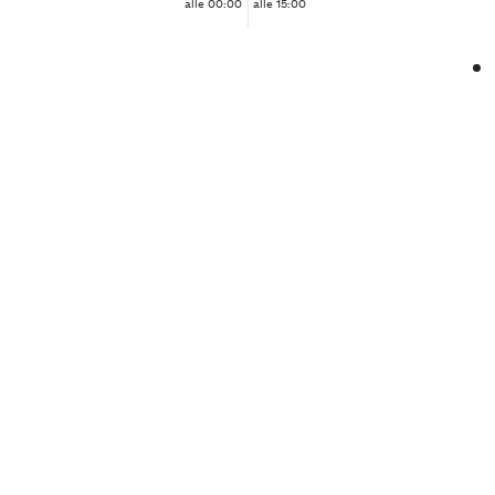
alle 00:00
alle 15:00
❮
❯