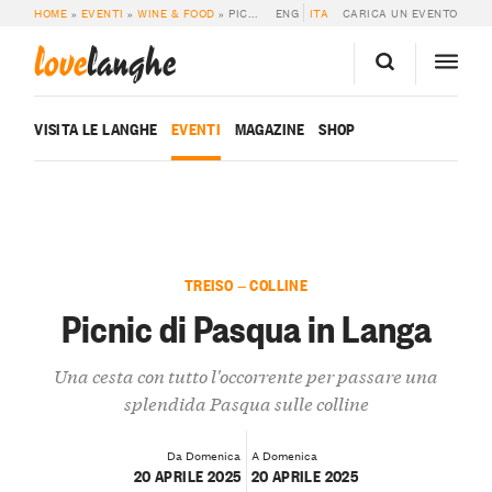
HOME
»
EVENTI
»
WINE & FOOD
»
PICNIC DI PASQUA IN LANGA
ENG
ITA
CARICA UN EVENTO
love
langhe
VISITA LE LANGHE
EVENTI
MAGAZINE
SHOP
TREISO — COLLINE
Picnic di Pasqua in Langa
Una cesta con tutto l'occorrente per passare una
splendida Pasqua sulle colline
Da Domenica
A Domenica
20 APRILE 2025
20 APRILE 2025