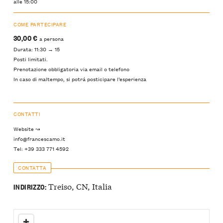
alle 15:00
COME PARTECIPARE
30,00 €
a persona
Durata: 11:30 → 15
Posti limitati.
Prenotazione obbligatoria via email o telefono
In caso di maltempo, si potrá posticipare l’esperienza
CONTATTI
Website ↝
info@francescamo.it
Tel: +39 333 771 4592
CONTATTA
Treiso, CN, Italia
INDIRIZZO: