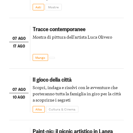
della scena le meraviglie del passato astigiano
Asti
Mostre
Tracce contemporanee
Mostra di pittura dell'artista Luca Olivero
07 AGO
17 AGO
Mango
Il gioco della città
Scopri, indaga e risolvi con le avventure che
07 AGO
porteranno tutta la famiglia in giro per la città
10 AGO
a scoprirne i segreti
Alba
Cultura & Cinema
Paint-nic: il picnic artistico in Langa