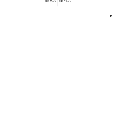
alle 11:30
alle 14:00
❮
❯