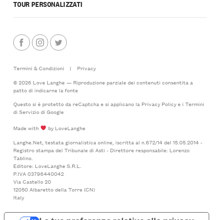
TOUR PERSONALIZZATI
Termini & Condizioni
|
Privacy
© 2026 Love Langhe — Riproduzione parziale dei contenuti consentita a
patto di indicarne la fonte
Questo si è protetto da reCaptcha e si applicano la
Privacy Policy
e i
Termini
di Servizio
di Google
Made with
by LoveLanghe
Langhe.Net, testata giornalistica online, iscritta al n.672/14 del 15.05.2014 -
Registro stampa del Tribunale di Asti - Direttore responsabile: Lorenzo
Tablino.
Editore: LoveLanghe S.R.L.
P.IVA 03796440042
Via Castello 20
12050 Albaretto della Torre (CN)
Italy