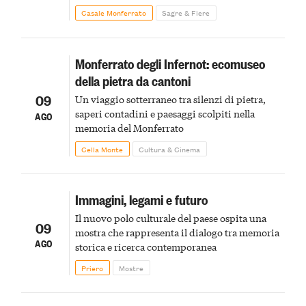
Monferrato in un luogo di scoperta e racconto
Casale Monferrato
Sagre & Fiere
Monferrato degli Infernot: ecomuseo
della pietra da cantoni
09
Un viaggio sotterraneo tra silenzi di pietra,
saperi contadini e paesaggi scolpiti nella
AGO
memoria del Monferrato
Cella Monte
Cultura & Cinema
Immagini, legami e futuro
Il nuovo polo culturale del paese ospita una
09
mostra che rappresenta il dialogo tra memoria
AGO
storica e ricerca contemporanea
Priero
Mostre