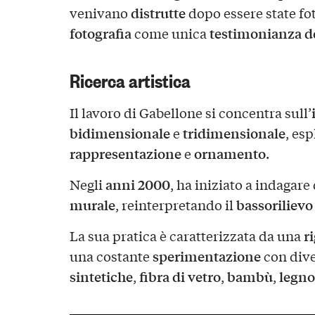
distrutte
venivano
dopo essere state fot
fotografia
testimonianza de
come unica
Ricerca artistica
Il lavoro di Gabellone si concentra sull’
bidimensionale
tridimensionale
e
, es
rappresentazione
ornamento
e
.
anni 2000
Negli
, ha iniziato a indagare
murale
bassorilievo
, reinterpretando il
r
La sua pratica è caratterizzata da una
sperimentazione
una costante
con div
sintetiche
fibra di vetro
bambù
legno
,
,
,