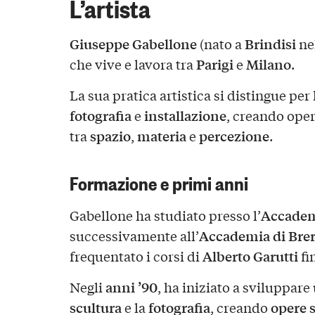
L’artista
Giuseppe Gabellone
Brindisi
(nato a
ne
Parigi
Milano
che vive e lavora tra
e
.
La sua pratica artistica si distingue pe
fotografia
installazione
e
, creando oper
spazio
materia
percezione
tra
,
e
.
Formazione e primi anni
Accademi
Gabellone ha studiato presso l’
Accademia di Bre
successivamente all’
Alberto Garutti
frequentato i corsi di
fi
anni ’90
Negli
, ha iniziato a sviluppare
scultura
fotografia
opere 
e la
, creando