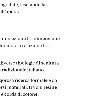
ografate, lasciando la
ll’opera
.
intersezione
dimensione
tra
plorando la relazione tra
scultura
 diverse tipologie di
 tradizionale italiano
.
igorosa ricerca formale
e da
materiali
resine
ersi
, tra cui
corda di cotone
e
.