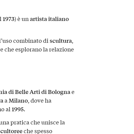
1973
artista italiano
l
) è un
scultura
r l’uso combinato di
,
e che esplorano la relazione
a di Belle Arti di Bologna
e
ra
Milano
a
, dove ha
1995
no al
.
 una pratica che unisce la
scultoree
che spesso