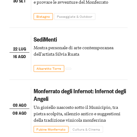
30 SET
e provare le avventure del Monferrato
Bistagno
Passeggiate & Outdoor
SediMenti
Mostra personale di arte contemporanea
22 LUG
dell'artista Silvia Ruata
16 AGO
Albaretto Torre
Monferrato degli Infernot: Infernot degli
Angeli
03 AGO
Un gioiello nascosto sotto il Municipio, tra
08 AGO
pietra scolpita, silenzio antico e suggestioni
della tradizione vinicola monferrina
Fubine Monferrato
Cultura & Cinema