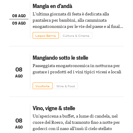
Mangia en d’andà
L'ultima giornata di festa è dedicata alla
08 AGO
pantalera per bambini, alla camminata
09 AGO
enogastronomica per le vie del paese e al finale
pirotecnico
Lequio Berria
Cultura & Cinema
Mangiando sotto le stelle
Passeggiata enogastronomica in notturna per
08
gustare i prodotti ed i vini tipici vicesi e locali
AGO
Vicoforte
Wine & Food
Vino, vigne & stelle
Un'apericena a buffet, a lume di candela, nel
08
cuore del Roero, dal tramonto fino a notte per
AGO
goderci con il naso all'insù il cielo stellato