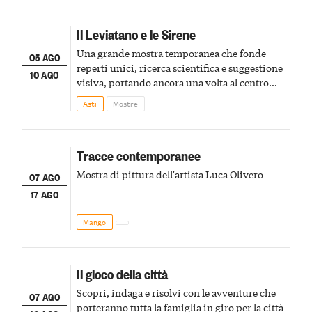
Il Leviatano e le Sirene
Una grande mostra temporanea che fonde
05 AGO
reperti unici, ricerca scientifica e suggestione
10 AGO
visiva, portando ancora una volta al centro
della scena le meraviglie del passato astigiano
Asti
Mostre
Tracce contemporanee
Mostra di pittura dell'artista Luca Olivero
07 AGO
17 AGO
Mango
Il gioco della città
Scopri, indaga e risolvi con le avventure che
07 AGO
porteranno tutta la famiglia in giro per la città