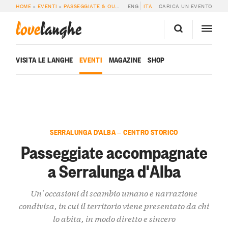
HOME
»
EVENTI
»
PASSEGGIATE & OUTDOOR
ENG
»
PASSEGGIATE ACCOMPAGNATE 
ITA
CARICA UN EVENTO
love
langhe
VISITA LE LANGHE
EVENTI
MAGAZINE
SHOP
SERRALUNGA D’ALBA — CENTRO STORICO
Passeggiate accompagnate
a Serralunga d'Alba
Un' occasioni di scambio umano e narrazione
condivisa, in cui il territorio viene presentato da chi
lo abita, in modo diretto e sincero