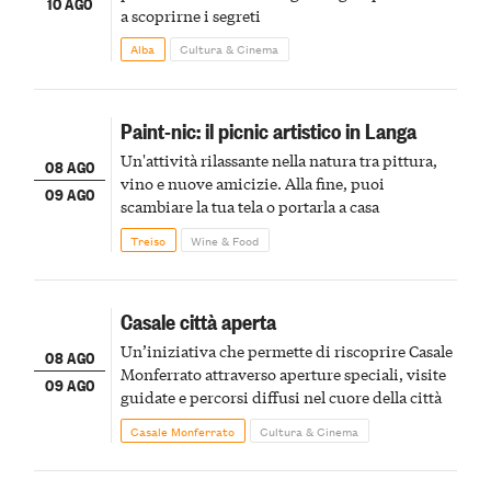
10 AGO
a scoprirne i segreti
Alba
Cultura & Cinema
Paint-nic: il picnic artistico in Langa
Un'attività rilassante nella natura tra pittura,
08 AGO
vino e nuove amicizie. Alla fine, puoi
09 AGO
scambiare la tua tela o portarla a casa
Treiso
Wine & Food
Casale città aperta
Un’iniziativa che permette di riscoprire Casale
08 AGO
Monferrato attraverso aperture speciali, visite
09 AGO
guidate e percorsi diffusi nel cuore della città
Casale Monferrato
Cultura & Cinema