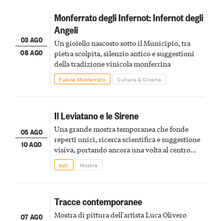
Monferrato degli Infernot: Infernot degli
Angeli
03 AGO
Un gioiello nascosto sotto il Municipio, tra
08 AGO
pietra scolpita, silenzio antico e suggestioni
della tradizione vinicola monferrina
Fubine Monferrato
Cultura & Cinema
Il Leviatano e le Sirene
Una grande mostra temporanea che fonde
05 AGO
reperti unici, ricerca scientifica e suggestione
10 AGO
visiva, portando ancora una volta al centro
della scena le meraviglie del passato astigiano
Asti
Mostre
Tracce contemporanee
Mostra di pittura dell'artista Luca Olivero
07 AGO