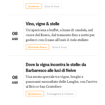
Vicoforte
Wine & Food
Vino, vigne & stelle
Un'apericena a buffet, a lume di candela, nel
08
cuore del Roero, dal tramonto fino a notte per
AGO
goderci con il naso all'insù il cielo stellato
Montaldo Roero
Wine & Food
Dove la vigna incontra le stelle: da
Barbaresco alle luci di Neive
08
Una serata speciale tra vigne, borghi e
panorami mozzafiato delle Langhe, con l’arrivo
AGO
al Bricco San Cristoforo
Barbaresco
Passeggiate & Outdoor