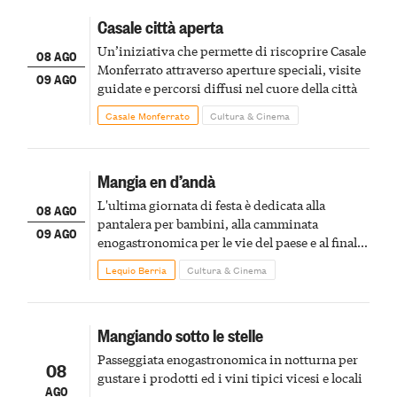
Casale città aperta
Un’iniziativa che permette di riscoprire Casale
08 AGO
Monferrato attraverso aperture speciali, visite
09 AGO
guidate e percorsi diffusi nel cuore della città
Casale Monferrato
Cultura & Cinema
Mangia en d’andà
L'ultima giornata di festa è dedicata alla
08 AGO
pantalera per bambini, alla camminata
09 AGO
enogastronomica per le vie del paese e al finale
pirotecnico
Lequio Berria
Cultura & Cinema
Mangiando sotto le stelle
Passeggiata enogastronomica in notturna per
08
gustare i prodotti ed i vini tipici vicesi e locali
AGO