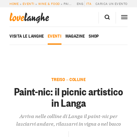
HOME
»
EVENTI
»
WINE & FOOD
»
PAINT-NIC: IL PICNIC ARTISTICO IN LANGA
ENG
ITA
CARICA UN EVENTO
love
langhe
VISITA LE LANGHE
EVENTI
MAGAZINE
SHOP
TREISO — COLLINE
Paint-nic: il picnic artistico
in Langa
Arriva nelle colline di Langa il paint-nic per
lasciarvi andare, rilassarvi in vigna o nel bosco