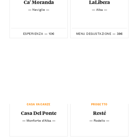
Ca' Moranda
LaLibera
— Neviglie —
— Alba —
10€
38€
ESPERIENZA —
MENU DEGUSTAZIONE —
CASA VACANZE
PROGETTO
Casa Del Ponte
Resté
— Monforte d’Alba —
— Rodello —