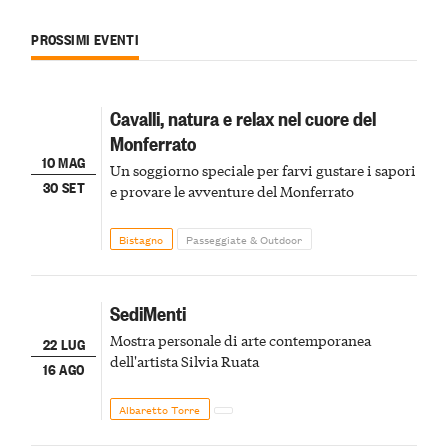
PROSSIMI EVENTI
Cavalli, natura e relax nel cuore del
Monferrato
10 MAG
Un soggiorno speciale per farvi gustare i sapori
30 SET
e provare le avventure del Monferrato
Bistagno
Passeggiate & Outdoor
SediMenti
Mostra personale di arte contemporanea
22 LUG
dell'artista Silvia Ruata
16 AGO
Albaretto Torre