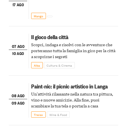
17 AGO
Mango
Il gioco della città
Scopri, indaga e risolvi con le avventure che
07 AGO
porteranno tutta la famiglia in giro per la città
10 AGO
a scoprirne i segreti
Alba
Cultura & Cinema
Paint-nic: il picnic artistico in Langa
Un'attività rilassante nella natura tra pittura,
08 AGO
vino e nuove amicizie. Alla fine, puoi
09 AGO
scambiare la tua tela o portarla a casa
Treiso
Wine & Food