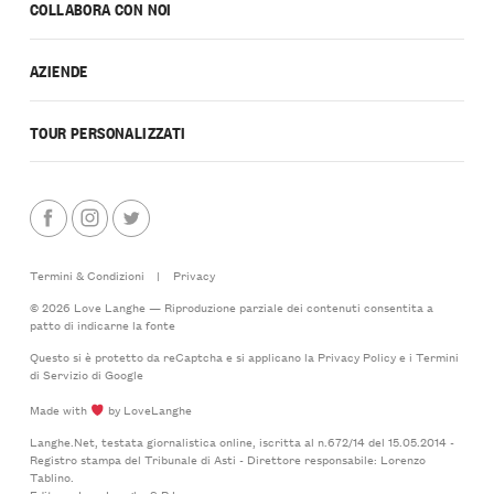
COLLABORA CON NOI
AZIENDE
TOUR PERSONALIZZATI
Termini & Condizioni
|
Privacy
© 2026 Love Langhe — Riproduzione parziale dei contenuti consentita a
patto di indicarne la fonte
Questo si è protetto da reCaptcha e si applicano la
Privacy Policy
e i
Termini
di Servizio
di Google
Made with
by LoveLanghe
Langhe.Net, testata giornalistica online, iscritta al n.672/14 del 15.05.2014 -
Registro stampa del Tribunale di Asti - Direttore responsabile: Lorenzo
Tablino.