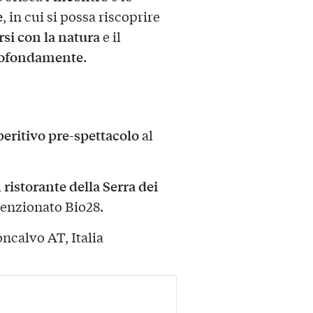
e
, in cui si possa riscoprire
rsi con la natura
e il
profondamente
.
peritivo pre-spettacolo
al
ristorante della Serra dei
l
venzionato Bio28.
ncalvo AT, Italia