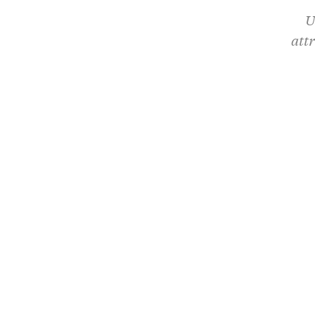
U
attr