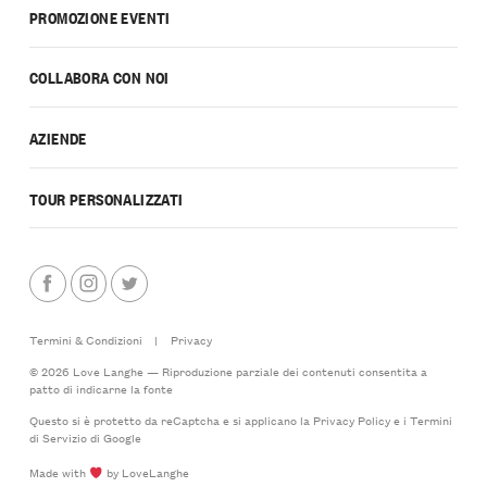
PROMOZIONE EVENTI
COLLABORA CON NOI
AZIENDE
TOUR PERSONALIZZATI
Termini & Condizioni
|
Privacy
© 2026 Love Langhe — Riproduzione parziale dei contenuti consentita a
patto di indicarne la fonte
Questo si è protetto da reCaptcha e si applicano la
Privacy Policy
e i
Termini
di Servizio
di Google
Made with
by LoveLanghe