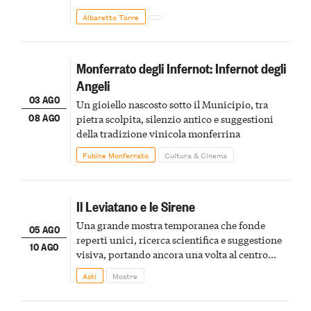
Albaretto Torre
Monferrato degli Infernot: Infernot degli
Angeli
03 AGO
Un gioiello nascosto sotto il Municipio, tra
08 AGO
pietra scolpita, silenzio antico e suggestioni
della tradizione vinicola monferrina
Fubine Monferrato
Cultura & Cinema
Il Leviatano e le Sirene
Una grande mostra temporanea che fonde
05 AGO
reperti unici, ricerca scientifica e suggestione
10 AGO
visiva, portando ancora una volta al centro
della scena le meraviglie del passato astigiano
Asti
Mostre