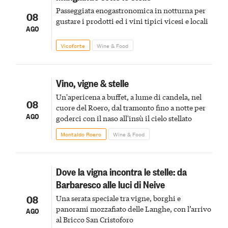
Passeggiata enogastronomica in notturna per
08
gustare i prodotti ed i vini tipici vicesi e locali
AGO
Vicoforte
Wine & Food
Vino, vigne & stelle
Un'apericena a buffet, a lume di candela, nel
08
cuore del Roero, dal tramonto fino a notte per
AGO
goderci con il naso all'insù il cielo stellato
Montaldo Roero
Wine & Food
Dove la vigna incontra le stelle: da
Barbaresco alle luci di Neive
08
Una serata speciale tra vigne, borghi e
panorami mozzafiato delle Langhe, con l’arrivo
AGO
al Bricco San Cristoforo