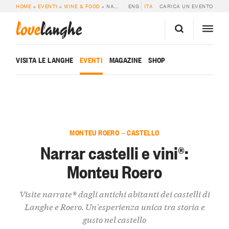
HOME
»
EVENTI
»
WINE & FOOD
»
NARRAR CASTELLI E VINI®: MONTEU ROERO
ENG
ITA
CARICA UN EVENTO
love
langhe
VISITA LE LANGHE
EVENTI
MAGAZINE
SHOP
MONTEU ROERO — CASTELLO
Narrar castelli e vini®:
Monteu Roero
Visite narrate® dagli antichi abitanti dei castelli di
Langhe e Roero. Un'esperienza unica tra storia e
gusto nel castello