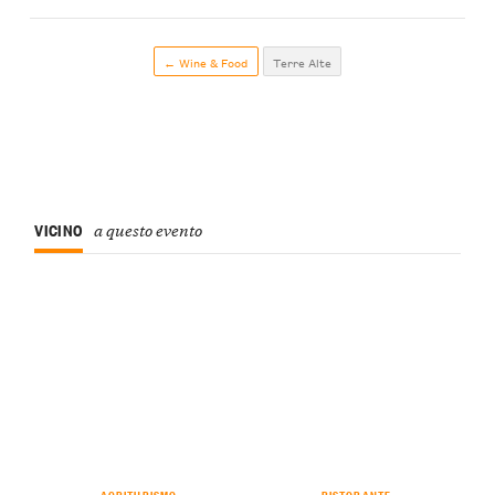
← Wine & Food
Terre Alte
VICINO
a questo evento
AGRITURISMO
RISTORANTE