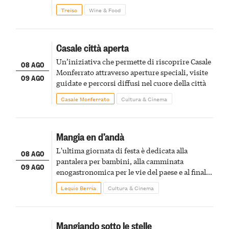
Treiso
Wine & Food
Casale città aperta
Un’iniziativa che permette di riscoprire Casale
08 AGO
Monferrato attraverso aperture speciali, visite
09 AGO
guidate e percorsi diffusi nel cuore della città
Casale Monferrato
Cultura & Cinema
Mangia en d’andà
L'ultima giornata di festa è dedicata alla
08 AGO
pantalera per bambini, alla camminata
09 AGO
enogastronomica per le vie del paese e al finale
pirotecnico
Lequio Berria
Cultura & Cinema
Mangiando sotto le stelle