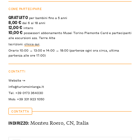
COME PARTECIPARE
GRATUITO
per bambini fino a 5 anni
8,00 €
dai 6 ai 18 anni
12,00 €
intero
10,00 €
possessori abbonamento Musei Torino Piemonte Card e partecipanti
alle escursioni ass. Terre Alte
Iscrizioni:
clicca qui
.
Orario 10:00 → 13:00 e 14:00 → 18:00 (partenze ogni ora circa, ultima
partenza alle ore 17:00)
CONTATTI
Website ↝
info@turismoinlanga.it
Tel: +39 0173 364030
Mob: +39 331 923 1050
CONTATTA
Monteu Roero, CN, Italia
INDIRIZZO: