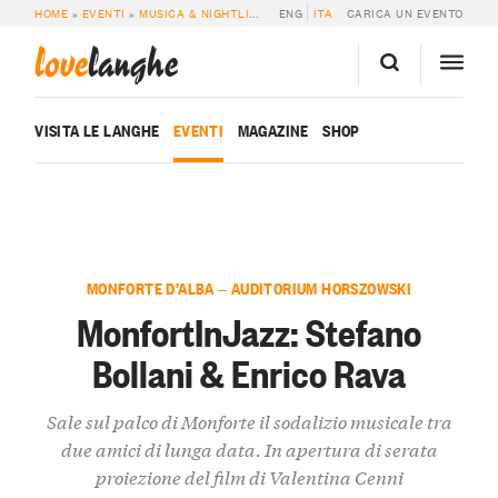
HOME
»
EVENTI
»
MUSICA & NIGHTLIFE
»
MONFORTINJAZZ: STEFANO BOLLANI
ENG
ITA
CARICA UN EVENTO
love
langhe
VISITA LE LANGHE
EVENTI
MAGAZINE
SHOP
MONFORTE D’ALBA — AUDITORIUM HORSZOWSKI
MonfortInJazz: Stefano
Bollani & Enrico Rava
Sale sul palco di Monforte il sodalizio musicale tra
due amici di lunga data. In apertura di serata
proiezione del film di Valentina Cenni