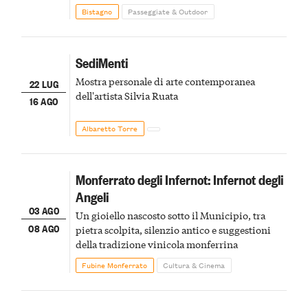
Bistagno
Passeggiate & Outdoor
SediMenti
Mostra personale di arte contemporanea
22 LUG
dell'artista Silvia Ruata
16 AGO
Albaretto Torre
Monferrato degli Infernot: Infernot degli
Angeli
03 AGO
Un gioiello nascosto sotto il Municipio, tra
08 AGO
pietra scolpita, silenzio antico e suggestioni
della tradizione vinicola monferrina
Fubine Monferrato
Cultura & Cinema