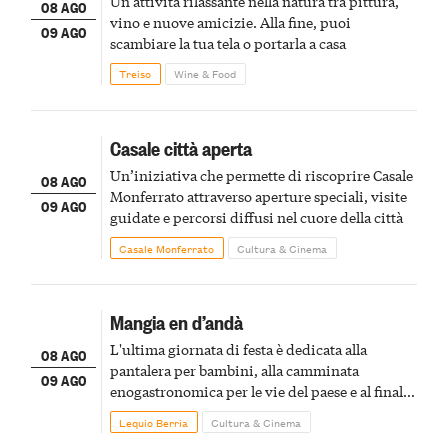
Un'attività rilassante nella natura tra pittura,
08 AGO
vino e nuove amicizie. Alla fine, puoi
09 AGO
scambiare la tua tela o portarla a casa
Treiso
Wine & Food
Casale città aperta
Un’iniziativa che permette di riscoprire Casale
08 AGO
Monferrato attraverso aperture speciali, visite
09 AGO
guidate e percorsi diffusi nel cuore della città
Casale Monferrato
Cultura & Cinema
Mangia en d’andà
L'ultima giornata di festa è dedicata alla
08 AGO
pantalera per bambini, alla camminata
09 AGO
enogastronomica per le vie del paese e al finale
pirotecnico
Lequio Berria
Cultura & Cinema