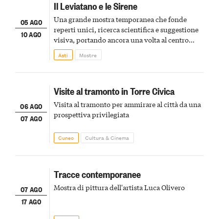
Il Leviatano e le Sirene
Una grande mostra temporanea che fonde
05 AGO
reperti unici, ricerca scientifica e suggestione
10 AGO
visiva, portando ancora una volta al centro
della scena le meraviglie del passato astigiano
Asti
Mostre
Visite al tramonto in Torre Civica
Visita al tramonto per ammirare al città da una
06 AGO
prospettiva privilegiata
07 AGO
Cuneo
Cultura & Cinema
Tracce contemporanee
Mostra di pittura dell'artista Luca Olivero
07 AGO
17 AGO