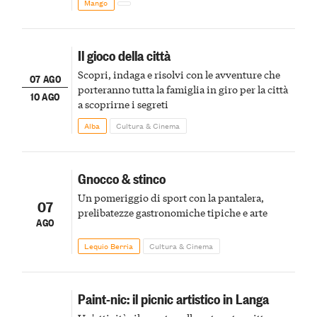
Mango
Il gioco della città
Scopri, indaga e risolvi con le avventure che
07 AGO
porteranno tutta la famiglia in giro per la città
10 AGO
a scoprirne i segreti
Alba
Cultura & Cinema
Gnocco & stinco
Un pomeriggio di sport con la pantalera,
07
prelibatezze gastronomiche tipiche e arte
AGO
Lequio Berria
Cultura & Cinema
Paint-nic: il picnic artistico in Langa