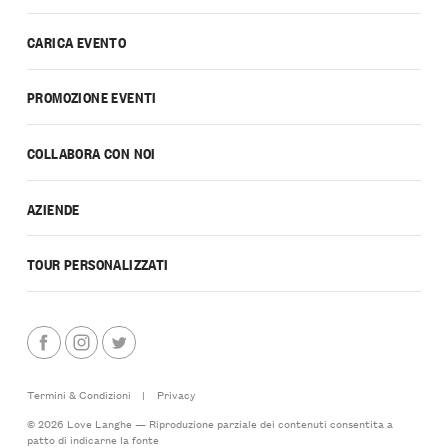
CARICA EVENTO
PROMOZIONE EVENTI
COLLABORA CON NOI
AZIENDE
TOUR PERSONALIZZATI
Termini & Condizioni
|
Privacy
© 2026 Love Langhe — Riproduzione parziale dei contenuti consentita a
patto di indicarne la fonte