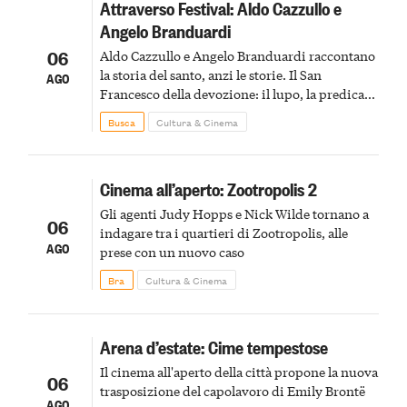
Attraverso Festival: Aldo Cazzullo e
Angelo Branduardi
06
Aldo Cazzullo e Angelo Branduardi raccontano
la storia del santo, anzi le storie. Il San
AGO
Francesco della devozione: il lupo, la predica
agli uccelli, le stimmate
Busca
Cultura & Cinema
Cinema all’aperto: Zootropolis 2
Gli agenti Judy Hopps e Nick Wilde tornano a
06
indagare tra i quartieri di Zootropolis, alle
AGO
prese con un nuovo caso
Bra
Cultura & Cinema
Arena d’estate: Cime tempestose
Il cinema all'aperto della città propone la nuova
06
trasposizione del capolavoro di Emily Brontë
AGO