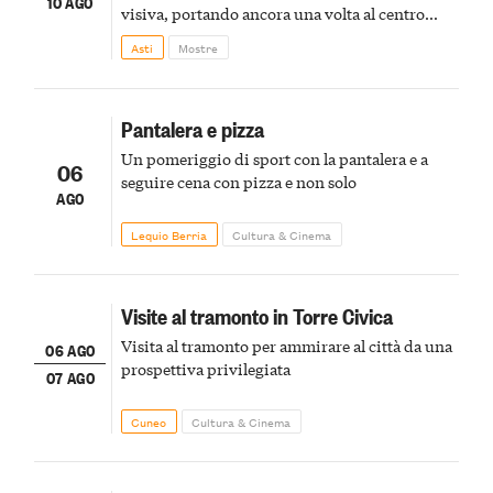
10 AGO
visiva, portando ancora una volta al centro
della scena le meraviglie del passato astigiano
Asti
Mostre
Pantalera e pizza
Un pomeriggio di sport con la pantalera e a
06
seguire cena con pizza e non solo
AGO
Lequio Berria
Cultura & Cinema
Visite al tramonto in Torre Civica
Visita al tramonto per ammirare al città da una
06 AGO
prospettiva privilegiata
07 AGO
Cuneo
Cultura & Cinema