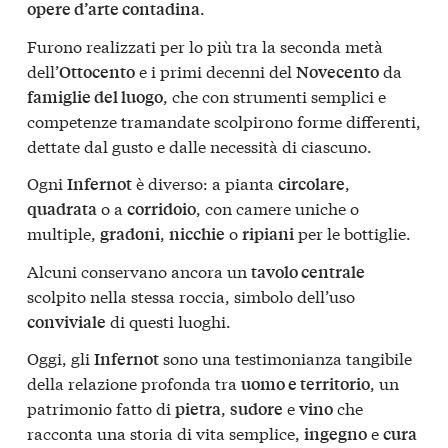
.
opere d’arte contadina
Furono realizzati per lo più tra la seconda metà
dell’
e i primi decenni del
da
Ottocento
Novecento
, che con strumenti semplici e
famiglie del luogo
competenze tramandate scolpirono forme differenti,
dettate dal gusto e dalle necessità di ciascuno.
Ogni
è diverso: a pianta
,
Infernot
circolare
o a
, con camere uniche o
quadrata
corridoio
multiple,
,
o
per le bottiglie.
gradoni
nicchie
ripiani
Alcuni conservano ancora un
tavolo centrale
scolpito nella stessa roccia, simbolo dell’uso
di questi luoghi.
conviviale
Oggi, gli
sono una testimonianza tangibile
Infernot
della relazione profonda tra
, un
uomo e territorio
patrimonio fatto di
,
e
che
pietra
sudore
vino
racconta una storia di vita semplice,
e
ingegno
cura