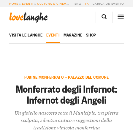
HOME
»
EVENTI
»
CULTURA & CINEMA
»
MONFERRATO DEGLI INFERNOT: INFER
ENG
ITA
CARICA UN EVENTO
love
langhe
VISITA LE LANGHE
EVENTI
MAGAZINE
SHOP
FUBINE MONFERRATO — PALAZZO DEL COMUNE
Monferrato degli Infernot:
Infernot degli Angeli
Un gioiello nascosto sotto il Municipio, tra pietra
scolpita, silenzio antico e suggestioni della
tradizione vinicola monferrina