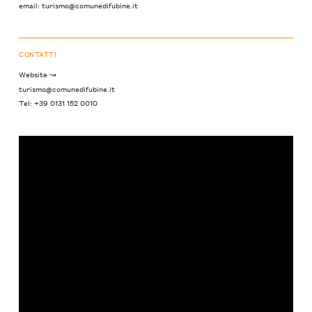
email: turismo@comunedifubine.it
CONTATTI
Website ↝
turismo@comunedifubine.it
Tel: +39 0131 152 0010