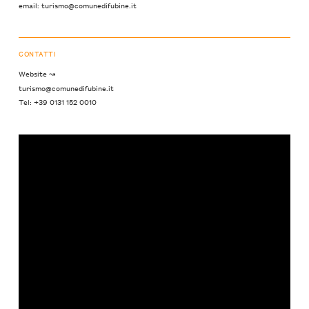
email: turismo@comunedifubine.it
CONTATTI
Website ↝
turismo@comunedifubine.it
Tel: +39 0131 152 0010