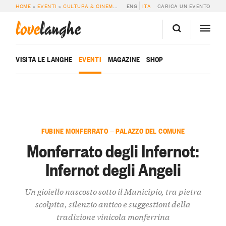
HOME
»
EVENTI
»
CULTURA & CINEMA
»
MONFERRATO DEGLI INFERNOT: INFER
ENG
ITA
CARICA UN EVENTO
love
langhe
VISITA LE LANGHE
EVENTI
MAGAZINE
SHOP
FUBINE MONFERRATO — PALAZZO DEL COMUNE
Monferrato degli Infernot:
Infernot degli Angeli
Un gioiello nascosto sotto il Municipio, tra pietra
scolpita, silenzio antico e suggestioni della
tradizione vinicola monferrina