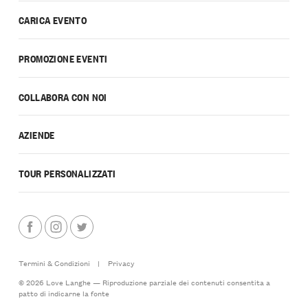
CARICA EVENTO
PROMOZIONE EVENTI
COLLABORA CON NOI
AZIENDE
TOUR PERSONALIZZATI
Termini & Condizioni
|
Privacy
© 2026 Love Langhe — Riproduzione parziale dei contenuti consentita a
patto di indicarne la fonte