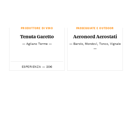
PRODUTTORE DI VINO
PASSEGGIATE E OUTDOOR
Tenuta Garetto
Aeronord Aerostati
— Agliano Terme —
— Barolo, Mondovì, Tonco, Vignale
—
20€
ESPERIENZA —