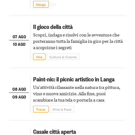
Mango
Il gioco della città
Scopri, indaga e risolvi con le avventure che
07 AGO
porteranno tutta la famiglia in giro per la città
10 AGO
a scoprirne i segreti
Alba
Cultura & Cinema
Paint-nic: il picnic artistico in Langa
Un'attività rilassante nella natura tra pittura,
08 AGO
vino e nuove amicizie. Alla fine, puoi
09 AGO
scambiare la tua tela o portarla a casa
Treiso
Wine & Food
Casale città aperta