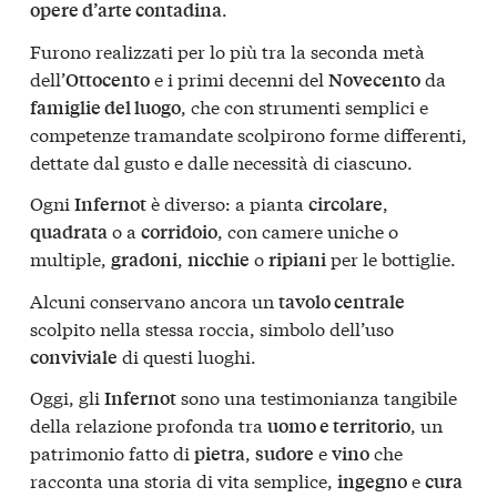
.
opere d’arte contadina
Furono realizzati per lo più tra la seconda metà
dell’
e i primi decenni del
da
Ottocento
Novecento
, che con strumenti semplici e
famiglie del luogo
competenze tramandate scolpirono forme differenti,
dettate dal gusto e dalle necessità di ciascuno.
Ogni
è diverso: a pianta
,
Infernot
circolare
o a
, con camere uniche o
quadrata
corridoio
multiple,
,
o
per le bottiglie.
gradoni
nicchie
ripiani
Alcuni conservano ancora un
tavolo centrale
scolpito nella stessa roccia, simbolo dell’uso
di questi luoghi.
conviviale
Oggi, gli
sono una testimonianza tangibile
Infernot
della relazione profonda tra
, un
uomo e territorio
patrimonio fatto di
,
e
che
pietra
sudore
vino
racconta una storia di vita semplice,
e
ingegno
cura