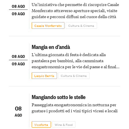
Un’iniziativa che permette di riscoprire Casale
08 AGO
Monferrato attraverso aperture speciali, visite
09 AGO
guidate e percorsi diffusi nel cuore della città
Casale Monferrato
Cultura & Cinema
Mangia en d’andà
L'ultima giornata di festa è dedicata alla
08 AGO
pantalera per bambini, alla camminata
09 AGO
enogastronomica per le vie del paese e al finale
pirotecnico
Lequio Berria
Cultura & Cinema
Mangiando sotto le stelle
Passeggiata enogastronomica in notturna per
08
gustare i prodotti ed i vini tipici vicesi e locali
AGO
Vicoforte
Wine & Food