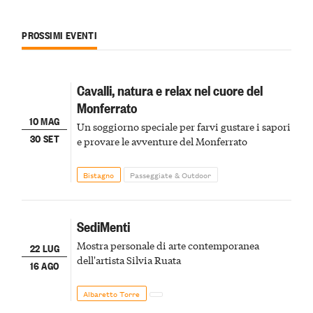
PROSSIMI EVENTI
Cavalli, natura e relax nel cuore del
Monferrato
10 MAG
Un soggiorno speciale per farvi gustare i sapori
30 SET
e provare le avventure del Monferrato
Bistagno
Passeggiate & Outdoor
SediMenti
Mostra personale di arte contemporanea
22 LUG
dell'artista Silvia Ruata
16 AGO
Albaretto Torre