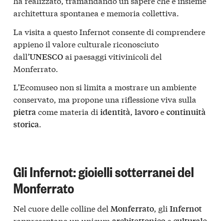
ha realizzato, tramandando un sapere che è insieme
architettura spontanea e memoria collettiva.
La visita a questo Infernot consente di comprendere
appieno il valore culturale riconosciuto
dall’
ai paesaggi vitivinicoli del
UNESCO
Monferrato.
L’Ecomuseo non si limita a mostrare un ambiente
conservato, ma propone una riflessione viva sulla
come materia di
,
e
pietra
identità
lavoro
continuità
.
storica
Gli Infernot: gioielli sotterranei del
Monferrato
Nel cuore delle colline del
, gli
Monferrato
Infernot
rappresentano un unicum
e
architettonico
culturale