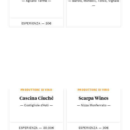
— Agliano Terme —
— Barolo, Mondovì, Tonco, Vignale
—
20€
ESPERIENZA —
PRODUTTORE DI VINO
PRODUTTORE DI VINO
Cascina Ciuché
Scarpa Wines
— Costigliole d’Asti —
— Nizza Monferrato —
20.00€
30€
ESPERIENZA —
ESPERIENZA —