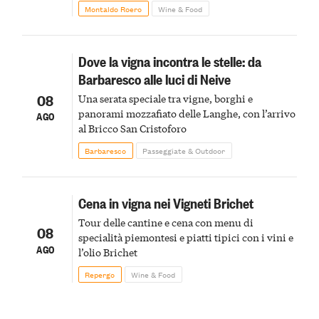
Montaldo Roero
Wine & Food
Dove la vigna incontra le stelle: da
Barbaresco alle luci di Neive
08
Una serata speciale tra vigne, borghi e
panorami mozzafiato delle Langhe, con l’arrivo
AGO
al Bricco San Cristoforo
Barbaresco
Passeggiate & Outdoor
Cena in vigna nei Vigneti Brichet
Tour delle cantine e cena con menu di
08
specialità piemontesi e piatti tipici con i vini e
AGO
l’olio Brichet
Repergo
Wine & Food