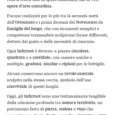
.
opere d’arte contadina
Furono realizzati per lo più tra la seconda metà
dell’
e i primi decenni del
da
Ottocento
Novecento
, che con strumenti semplici e
famiglie del luogo
competenze tramandate scolpirono forme differenti,
dettate dal gusto e dalle necessità di ciascuno.
Ogni
è diverso: a pianta
,
Infernot
circolare
o a
, con camere uniche o
quadrata
corridoio
multiple,
,
o
per le bottiglie.
gradoni
nicchie
ripiani
Alcuni conservano ancora un
tavolo centrale
scolpito nella stessa roccia, simbolo dell’uso
di questi luoghi.
conviviale
Oggi, gli
sono una testimonianza tangibile
Infernot
della relazione profonda tra
, un
uomo e territorio
patrimonio fatto di
,
e
che
pietra
sudore
vino
racconta una storia di vita semplice,
e