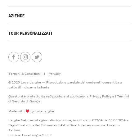
AZIENDE
TOUR PERSONALIZZATI
Termini & Condizioni
|
Privacy
© 2026 Love Langhe — Riproduzione parziale dei contenuti consentita a
patto di indicarne la fonte
Questo si è protetto da reCaptcha e si applicano la
Privacy Policy
e i
Termini
di Servizio
di Google
Made with
by LoveLanghe
Langhe.Net, testata giornalistica online, iscritta al n.672/14 del 15.05.2014 -
Registro stampa del Tribunale di Asti - Direttore responsabile: Lorenzo
Tablino.
Editore: LoveLanghe S.R.L.