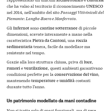
che ha valso al territorio il riconoscimento
UNESCO
nel 2014, nell’ambito del sito
Paesaggi Vitivinicoli del
Piemonte: Langhe‑Roero e Monferrato
.
Gli
sono
di piccole
Infernot
cantine sotterranee
dimensioni, scavate interamente a mano nella
caratteristica
, una
Pietra da Cantoni
roccia
tenera, facile da modellare ma
sedimentaria
resistente nel tempo.
Grazie alla loro struttura chiusa, priva di
,
luce
e
, questi ambienti garantivano
rumori
ventilazione
condizioni perfette per la
,
conservazione del vino
mantenendo
e
costanti
temperature
umidità
durante tutto l’anno.
Un patrimonio modellato da mani contadine
Non si tratta solo di spazi funzionali, ma di vere