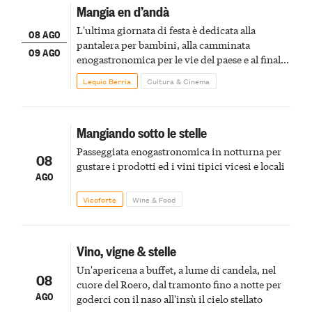
Mangia en d’andà
L'ultima giornata di festa è dedicata alla
08 AGO
pantalera per bambini, alla camminata
09 AGO
enogastronomica per le vie del paese e al finale
pirotecnico
Lequio Berria
Cultura & Cinema
Mangiando sotto le stelle
Passeggiata enogastronomica in notturna per
08
gustare i prodotti ed i vini tipici vicesi e locali
AGO
Vicoforte
Wine & Food
Vino, vigne & stelle
Un'apericena a buffet, a lume di candela, nel
08
cuore del Roero, dal tramonto fino a notte per
AGO
goderci con il naso all'insù il cielo stellato