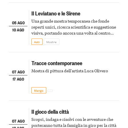
Il Leviatano e le Sirene
Una grande mostra temporanea che fonde
05 AGO
reperti unici, ricerca scientifica e suggestione
10 AGO
visiva, portando ancora una volta al centro
della scena le meraviglie del passato astigiano
Asti
Mostre
Tracce contemporanee
Mostra di pittura dell'artista Luca Olivero
07 AGO
17 AGO
Mango
Il gioco della città
Scopri, indaga e risolvi con le avventure che
07 AGO
porteranno tutta la famiglia in giro per la città
10 AGO