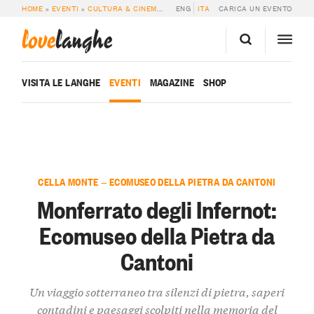
HOME
»
EVENTI
»
CULTURA & CINEMA
»
MONFERRATO DEGLI INFERNOT: ECOM
ENG
ITA
CARICA UN EVENTO
love
langhe
VISITA LE LANGHE
EVENTI
MAGAZINE
SHOP
CELLA MONTE — ECOMUSEO DELLA PIETRA DA CANTONI
Monferrato degli Infernot:
Ecomuseo della Pietra da
Cantoni
Un viaggio sotterraneo tra silenzi di pietra, saperi
contadini e paesaggi scolpiti nella memoria del