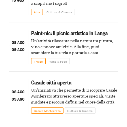
a scoprirne i segreti
Alba
Cultura & Cinema
Paint-nic: il picnic artistico in Langa
Un'attività rilassante nella natura tra pittura,
08 AGO
vino e nuove amicizie. Alla fine, puoi
09 AGO
scambiare la tua tela o portarla a casa
Treiso
Wine & Food
Casale città aperta
Un’iniziativa che permette di riscoprire Casale
08 AGO
Monferrato attraverso aperture speciali, visite
09 AGO
guidate e percorsi diffusi nel cuore della città
Casale Monferrato
Cultura & Cinema