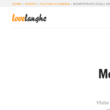
HOME
»
EVENTI
»
CULTURA & CINEMA
»
MONFERRATO DEGLI IN
love
langhe
Mo
Visita
c