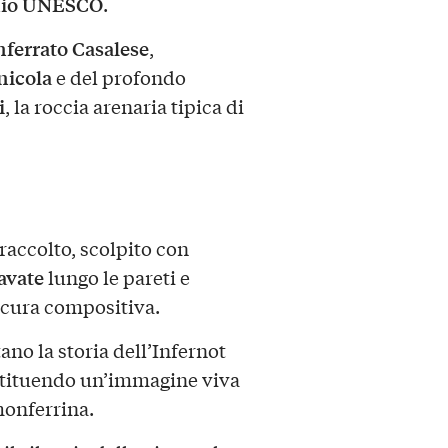
nio UNESCO
.
ferrato Casalese
,
inicola
e del profondo
i
, la roccia arenaria tipica di
raccolto, scolpito con
avate
lungo le pareti e
 cura compositiva.
tano la storia dell’Infernot
estituendo un’immagine viva
onferrina.