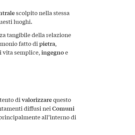
ntrale
scolpito nella stessa
uesti luoghi.
a tangibile della relazione
pietra
imonio fatto di
,
ingegno
i vita semplice,
e
valorizzare
tento di
questo
Comuni
ntamenti diffusi nei
i principalmente all’interno di