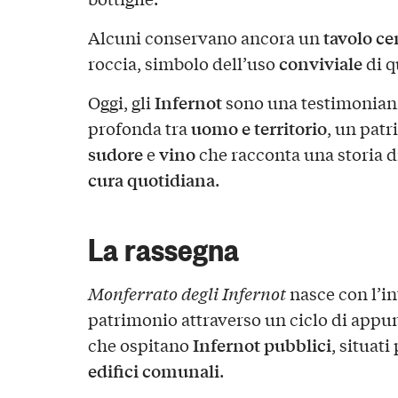
tavolo ce
Alcuni conservano ancora un
conviviale
roccia, simbolo dell’uso
di q
Infernot
Oggi, gli
sono una testimonianz
uomo e territorio
profonda tra
, un patr
sudore
vino
e
che racconta una storia d
cura quotidiana
.
La rassegna
Monferrato degli Infernot
nasce con l’in
patrimonio attraverso un ciclo di appu
Infernot pubblici
che ospitano
, situat
edifici comunali
.