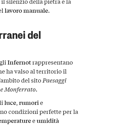
 silenzio della pietra e la
lavoro manuale
el
.
erranei del
Infernot
 gli
rappresentano
e ha valso al territorio il
’ambito del sito
Paesaggi
 e Monferrato
.
luce
rumori
di
,
e
no condizioni perfette per la
emperature
umidità
e