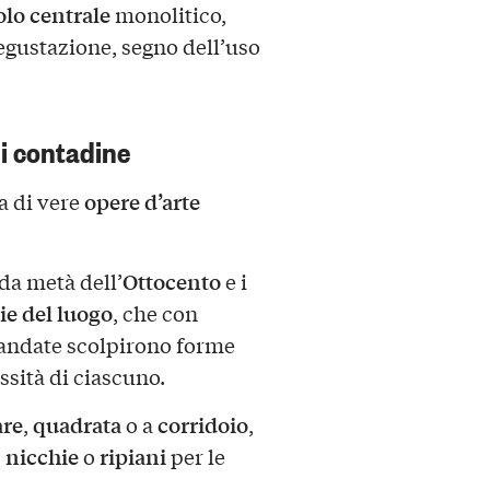
olo centrale
monolitico,
egustazione, segno dell’uso
i contadine
opere d’arte
ma di vere
Ottocento
nda metà dell’
e i
ie del luogo
, che con
andate scolpirono forme
essità di ciascuno.
are
quadrata
corridoio
,
o a
,
nicchie
ripiani
,
o
per le