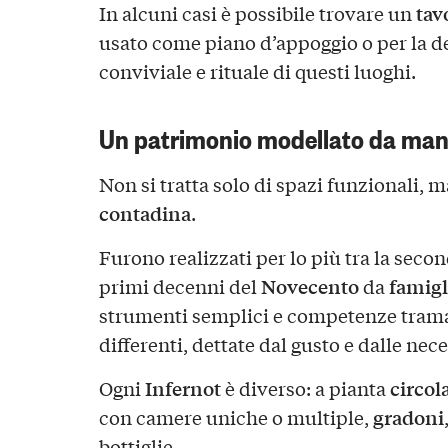
tav
In alcuni casi è possibile trovare un
usato come piano d’appoggio o per la d
conviviale e rituale di questi luoghi.
Un patrimonio modellato da man
Non si tratta solo di spazi funzionali, 
contadina
.
Furono realizzati per lo più tra la seco
Novecento
famigl
primi decenni del
da
strumenti semplici e competenze tram
differenti, dettate dal gusto e dalle nec
Infernot
circol
Ogni
è diverso: a pianta
gradoni
con camere uniche o multiple,
bottiglie.