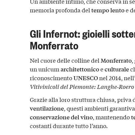
Un ambiente intimo, che conserva in sé il
tempo lento
memoria profonda del
e d
Gli Infernot: gioielli sott
Monferrato
Monferrato
Nel cuore delle colline del
,
architettonico
culturale
un unicum
e
ch
UNESCO
riconoscimento
nel 2014, nell
Vitivinicoli del Piemonte: Langhe‑Roero
Grazie alla loro struttura chiusa, priva 
ventilazione
, questi ambienti garantiva
conservazione del vino
t
, mantenendo
costanti durante tutto l’anno.