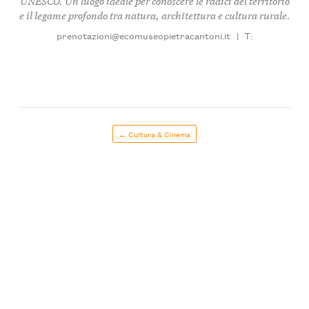
UNESCO. Un luogo ideale per conoscere le radici del territorio
e il legame profondo tra natura, architettura e cultura rurale.
prenotazioni@ecomuseopietracantoni.it
|
T:
← Cultura & Cinema