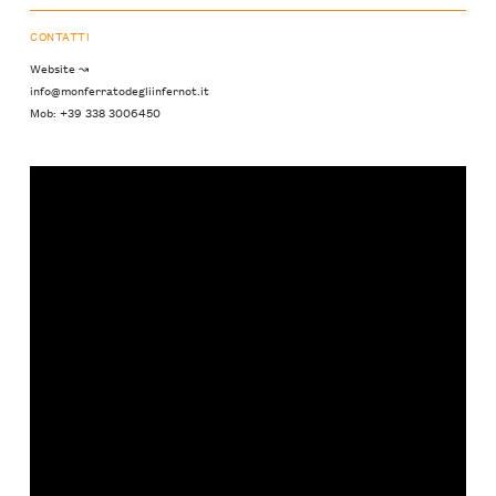
CONTATTI
Website ↝
info@monferratodegliinfernot.it
Mob: +39 338 3006450