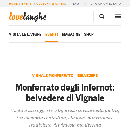
HOME
»
EVENTI
»
CULTURA & CINEMA
»
MONFERRATO DEGLI INFERNOT: BELVE
ENG
ITA
CARICA UN EVENTO
love
langhe
VISITA LE LANGHE
EVENTI
MAGAZINE
SHOP
VIGNALE MONFERRATO — BELVEDERE
Monferrato degli Infernot:
belvedere di Vignale
Visita a un suggestivo Infernot scavato nella pietra,
tra memoria contadina, silenzio sotterraneo e
tradizione vitivinicola monferrina