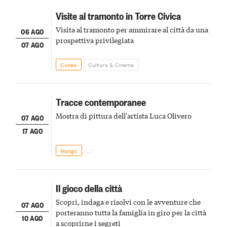
Visite al tramonto in Torre Civica
Visita al tramonto per ammirare al città da una
06 AGO
prospettiva privilegiata
07 AGO
Cuneo
Cultura & Cinema
Tracce contemporanee
Mostra di pittura dell'artista Luca Olivero
07 AGO
17 AGO
Mango
Il gioco della città
Scopri, indaga e risolvi con le avventure che
07 AGO
porteranno tutta la famiglia in giro per la città
10 AGO
a scoprirne i segreti