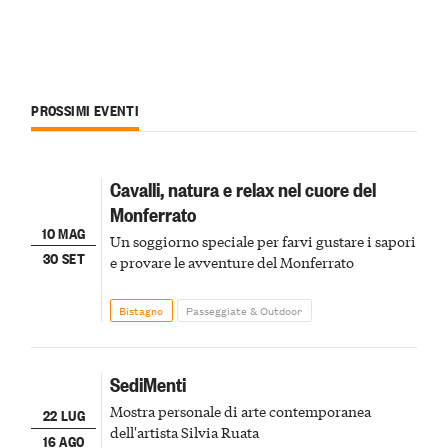
PROSSIMI EVENTI
Cavalli, natura e relax nel cuore del
Monferrato
10 MAG
Un soggiorno speciale per farvi gustare i sapori
30 SET
e provare le avventure del Monferrato
Bistagno
Passeggiate & Outdoor
SediMenti
Mostra personale di arte contemporanea
22 LUG
dell'artista Silvia Ruata
16 AGO