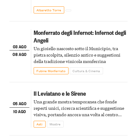
Albaretto Torre
Monferrato degli Infernot: Infernot degli
Angeli
03 AGO
Un gioiello nascosto sotto il Municipio, tra
08 AGO
pietra scolpita, silenzio antico e suggestioni
della tradizione vinicola monferrina
Fubine Monferrato
Cultura & Cinema
Il Leviatano e le Sirene
Una grande mostra temporanea che fonde
05 AGO
reperti unici, ricerca scientifica e suggestione
10 AGO
visiva, portando ancora una volta al centro
della scena le meraviglie del passato astigiano
Asti
Mostre