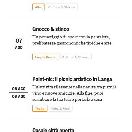
Alba
Cultura & Cinema
Gnocco & stinco
Un pomeriggio di sport con la pantalera,
07
prelibatezze gastronomiche tipiche e arte
AGO
Lequio Berria
Cultura & Cinema
Paint-nic: il picnic artistico in Langa
Un'attività rilassante nella natura tra pittura,
08 AGO
vino e nuove amicizie. Alla fine, puoi
09 AGO
scambiare la tua tela o portarla a casa
Treiso
Wine & Food
Casale città aperta