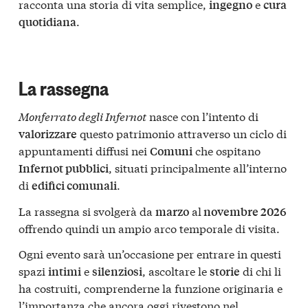
racconta una storia di vita semplice,
e
ingegno
cura
.
quotidiana
La rassegna
Monferrato degli Infernot
nasce con l’intento di
questo patrimonio attraverso un ciclo di
valorizzare
appuntamenti diffusi nei
che ospitano
Comuni
, situati principalmente all’interno
Infernot pubblici
di
.
edifici comunali
La rassegna si svolgerà da
al
marzo
novembre 2026
offrendo quindi un ampio arco temporale di visita.
Ogni evento sarà un’occasione per entrare in questi
spazi
e
, ascoltare le
di chi li
intimi
silenziosi
storie
ha costruiti, comprenderne la funzione originaria e
l’importanza che ancora oggi rivestono nel