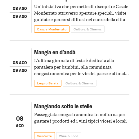
Un’iniziativa che permette di riscoprire Casale
08 AGO
Monferrato attraverso aperture speciali, visite
09 AGO
guidate e percorsi diffusi nel cuore della città
Casale Monferrato
Cultura & Cinema
Mangia en d’andà
L'ultima giornata di festa è dedicata alla
08 AGO
pantalera per bambini, alla camminata
09 AGO
enogastronomica per le vie del paese e al finale
pirotecnico
Lequio Berria
Cultura & Cinema
Mangiando sotto le stelle
Passeggiata enogastronomica in notturna per
08
gustare i prodotti ed i vini tipici vicesi e locali
AGO
Vicoforte
Wine & Food