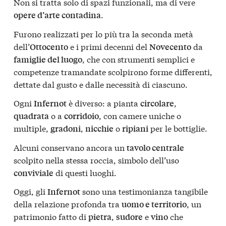
Non si tratta solo di spazi funzionali, ma di vere
.
opere d’arte contadina
Furono realizzati per lo più tra la seconda metà
dell’
e i primi decenni del
da
Ottocento
Novecento
, che con strumenti semplici e
famiglie del luogo
competenze tramandate scolpirono forme differenti,
dettate dal gusto e dalle necessità di ciascuno.
Ogni
è diverso: a pianta
,
Infernot
circolare
o a
, con camere uniche o
quadrata
corridoio
multiple,
,
o
per le bottiglie.
gradoni
nicchie
ripiani
Alcuni conservano ancora un
tavolo centrale
scolpito nella stessa roccia, simbolo dell’uso
di questi luoghi.
conviviale
Oggi, gli
sono una testimonianza tangibile
Infernot
della relazione profonda tra
, un
uomo e territorio
patrimonio fatto di
,
e
che
pietra
sudore
vino