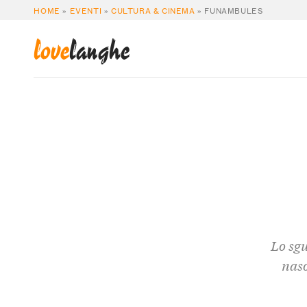
HOME
»
EVENTI
»
CULTURA & CINEMA
»
FUNAMBULES
love
langhe
Lo sgu
naso