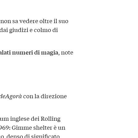
non sa vedere oltre il suo
 dai giudizi e colmo di
lati numeri di magia
, note
IdeAgorà
con la direzione
bum inglese dei Rolling
1969: Gimme shelter è un
o, denso di significato