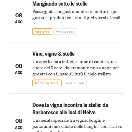
Mangiando sotto le stelle
Passeggiata enogastronomica in notturna per
08
gustare i prodotti ed i vini tipici vicesi e locali
AGO
Vicoforte
Wine & Food
Vino, vigne & stelle
Un'apericena a buffet, a lume di candela, nel
08
cuore del Roero, dal tramonto fino a notte per
AGO
goderci con il naso all'insù il cielo stellato
Montaldo Roero
Wine & Food
Dove la vigna incontra le stelle: da
Barbaresco alle luci di Neive
08
Una serata speciale tra vigne, borghi e
panorami mozzafiato delle Langhe, con l’arrivo
AGO