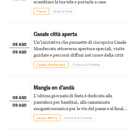
scambiare la tua tela o portarla a casa
Treiso
Wine & Food
Casale città aperta
Un’iniziativa che permette di riscoprire Casale
08 AGO
Monferrato attraverso aperture speciali, visite
09 AGO
guidate e percorsi diffusi nel cuore della città
Casale Monferrato
Cultura & Cinema
Mangia en d’andà
L'ultima giornata di festa è dedicata alla
08 AGO
pantalera per bambini, alla camminata
09 AGO
enogastronomica per le vie del paese e al finale
pirotecnico
Lequio Berria
Cultura & Cinema