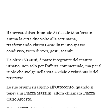
Il
di
mercato bisettimanale
Casale Monferrato
anima la città due volte alla settimana,
trasformando
in uno spazio
Piazza Castello
condiviso, ricco di voci, gesti, scambi.
Da oltre
, è parte integrante del tessuto
150 anni
urbano, non solo per l’offerta commerciale, ma per il
ruolo che svolge nella vita
e
del
sociale
relazionale
territorio.
Le sue origini risalgono all’
, quando si
Ottocento
teneva in
, allora chiamata
Piazza Mazzini
Piazza
.
Carlo Alberto
Già nel
si discuteva la necessità di un