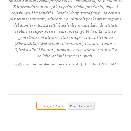
abitanti situato nella provincia di Alessandria, in Piemonte.
È il secondo comune più popolato della provincia, dopo il
capoluogo Alessandria. Casale Monferrato funge da centro
per servizi sanitari, educativi e culturali per l'intera regione
del Monferrato. La città è sede di un ospedale, di istituti
scolastici superiori e di vari servizi pubblici. La città è
gemellata con diverse città europee, tra cui Trnava
(Slovacchia), Weinstadt (Germania), Pescara (Italia) e
Gjirokastër (Albania), promuovendo scambi culturali e
collaborazioni internazionali.
urp@comune.casale-monferrato.al.it
|
T: +39 0142 444411
← Sagre & Fiere
Eventi gratuiti