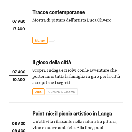
Tracce contemporanee
Mostra di pittura dell'artista Luca Olivero
07 AGO
17 AGO
Mango
Il gioco della città
Scopri, indaga e risolvi con le avventure che
07 AGO
porteranno tutta la famiglia in giro per la città
10 AGO
a scoprirne i segreti
Alba
Cultura & Cinema
Paint-nic: il picnic artistico in Langa
Un'attività rilassante nella natura tra pittura,
08 AGO
vino e nuove amicizie. Alla fine, puoi
09 AGO