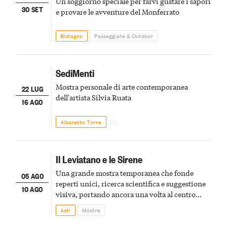
Un soggiorno speciale per farvi gustare i sapori
30 SET
e provare le avventure del Monferrato
Bistagno
Passeggiate & Outdoor
SediMenti
Mostra personale di arte contemporanea
22 LUG
dell'artista Silvia Ruata
16 AGO
Albaretto Torre
Il Leviatano e le Sirene
Una grande mostra temporanea che fonde
05 AGO
reperti unici, ricerca scientifica e suggestione
10 AGO
visiva, portando ancora una volta al centro
della scena le meraviglie del passato astigiano
Asti
Mostre