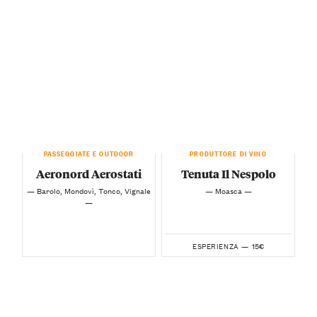
PASSEGGIATE E OUTDOOR
PRODUTTORE DI VINO
Aeronord Aerostati
Tenuta Il Nespolo
— Barolo, Mondovì, Tonco, Vignale
— Moasca —
—
15€
ESPERIENZA —