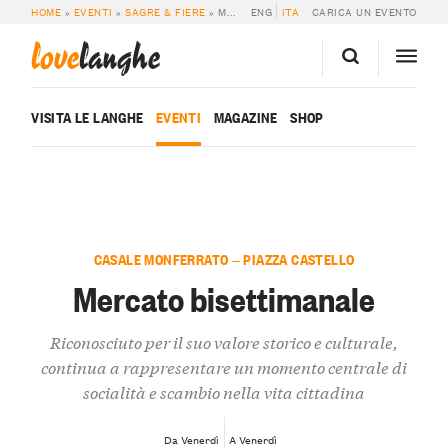
HOME
»
EVENTI
»
SAGRE & FIERE
»
MERCATO BISETTIMANALE
ENG
ITA
CARICA UN EVENTO
love
langhe
VISITA LE LANGHE
EVENTI
MAGAZINE
SHOP
CASALE MONFERRATO — PIAZZA CASTELLO
Mercato bisettimanale
Riconosciuto per il suo valore storico e culturale,
continua a rappresentare un momento centrale di
socialità e scambio nella vita cittadina
Da Venerdì
A Venerdì