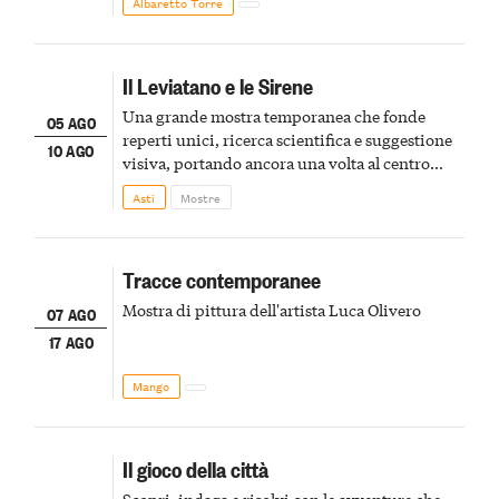
Albaretto Torre
Il Leviatano e le Sirene
Una grande mostra temporanea che fonde
05 AGO
reperti unici, ricerca scientifica e suggestione
10 AGO
visiva, portando ancora una volta al centro
della scena le meraviglie del passato astigiano
Asti
Mostre
Tracce contemporanee
Mostra di pittura dell'artista Luca Olivero
07 AGO
17 AGO
Mango
Il gioco della città
Scopri, indaga e risolvi con le avventure che