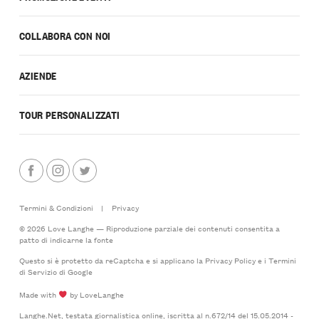
COLLABORA CON NOI
AZIENDE
TOUR PERSONALIZZATI
Termini & Condizioni
|
Privacy
© 2026 Love Langhe — Riproduzione parziale dei contenuti consentita a
patto di indicarne la fonte
Questo si è protetto da reCaptcha e si applicano la
Privacy Policy
e i
Termini
di Servizio
di Google
Made with
by LoveLanghe
Langhe.Net, testata giornalistica online, iscritta al n.672/14 del 15.05.2014 -