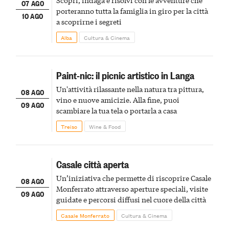
07 AGO
porteranno tutta la famiglia in giro per la città
10 AGO
a scoprirne i segreti
Alba
Cultura & Cinema
Paint-nic: il picnic artistico in Langa
Un'attività rilassante nella natura tra pittura,
08 AGO
vino e nuove amicizie. Alla fine, puoi
09 AGO
scambiare la tua tela o portarla a casa
Treiso
Wine & Food
Casale città aperta
Un’iniziativa che permette di riscoprire Casale
08 AGO
Monferrato attraverso aperture speciali, visite
09 AGO
guidate e percorsi diffusi nel cuore della città
Casale Monferrato
Cultura & Cinema