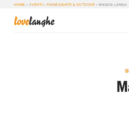
HOME
»
EVENTI
»
PASSEGGIATE & OUTDOOR
»
MAGICA LANGA:
love
langhe
D
Ma