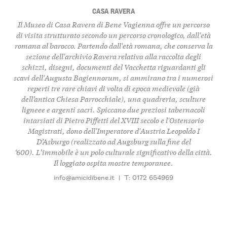
CASA RAVERA
Il Museo di Casa Ravera di Bene Vagienna offre un percorso
di visita strutturato secondo un percorso cronologico, dall'età
romana al barocco. Partendo dall'età romana, che conserva la
sezione dell'archivio Ravera relativa alla raccolta degli
schizzi, disegni, documenti del Vacchetta riguardanti gli
scavi dell'Augusta Bagiennorum, si ammirano tra i numerosi
reperti tre rare chiavi di volta di epoca medievale (già
dell’antica Chiesa Parrocchiale), una quadreria, sculture
ligneee e argenti sacri. Spiccano due preziosi tabernacoli
intarsiati di Pietro Piffetti del XVIII secolo e l'Ostensorio
Magistrati, dono dell'Imperatore d'Austria Leopoldo I
D’Asburgo (realizzato ad Augsburg sulla fine del
‘600). L’immobile è un polo culturale significativo della città.
Il loggiato ospita mostre temporanee.
info@amicidibene.it
|
T: 0172 654969