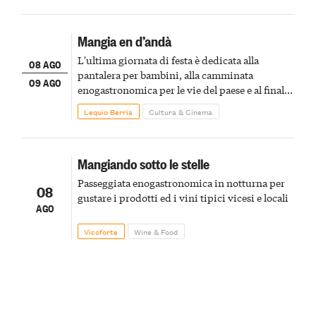
Mangia en d’andà
L'ultima giornata di festa è dedicata alla
08 AGO
pantalera per bambini, alla camminata
09 AGO
enogastronomica per le vie del paese e al finale
pirotecnico
Lequio Berria
Cultura & Cinema
Mangiando sotto le stelle
Passeggiata enogastronomica in notturna per
08
gustare i prodotti ed i vini tipici vicesi e locali
AGO
Vicoforte
Wine & Food