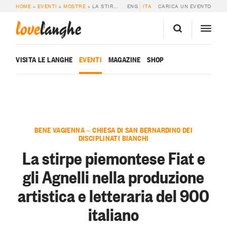
HOME
»
EVENTI
»
MOSTRE
»
LA STIRPE PIEMONTESE FIAT E GLI AGNELLI NELLA PRODUZIONE ARTISTICA E LETTERARIA DEL 900 ITALIANO
ENG
ITA
CARICA UN EVENTO
love
langhe
VISITA LE LANGHE
EVENTI
MAGAZINE
SHOP
BENE VAGIENNA — CHIESA DI SAN BERNARDINO DEI
DISCIPLINATI BIANCHI
La stirpe piemontese Fiat e
gli Agnelli nella produzione
artistica e letteraria del 900
italiano