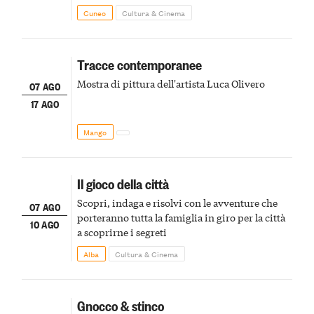
Cuneo
Cultura & Cinema
Tracce contemporanee
Mostra di pittura dell'artista Luca Olivero
07 AGO
17 AGO
Mango
Il gioco della città
Scopri, indaga e risolvi con le avventure che
07 AGO
porteranno tutta la famiglia in giro per la città
10 AGO
a scoprirne i segreti
Alba
Cultura & Cinema
Gnocco & stinco