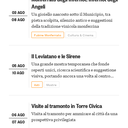
Angeli
03 AGO
Un gioiello nascosto sotto il Municipio, tra
08 AGO
pietra scolpita, silenzio antico e suggestioni
della tradizione vinicola monferrina
Fubine Monferrato
Cultura & Cinema
Il Leviatano e le Sirene
Una grande mostra temporanea che fonde
05 AGO
reperti unici, ricerca scientifica e suggestione
10 AGO
visiva, portando ancora una volta al centro
della scena le meraviglie del passato astigiano
Asti
Mostre
Visite al tramonto in Torre Civica
Visita al tramonto per ammirare al città da una
06 AGO
prospettiva privilegiata
07 AGO