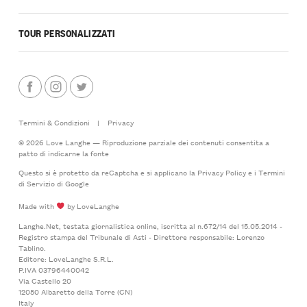
TOUR PERSONALIZZATI
Termini & Condizioni
|
Privacy
© 2026 Love Langhe — Riproduzione parziale dei contenuti consentita a
patto di indicarne la fonte
Questo si è protetto da reCaptcha e si applicano la
Privacy Policy
e i
Termini
di Servizio
di Google
Made with
by LoveLanghe
Langhe.Net, testata giornalistica online, iscritta al n.672/14 del 15.05.2014 -
Registro stampa del Tribunale di Asti - Direttore responsabile: Lorenzo
Tablino.
Editore: LoveLanghe S.R.L.
P.IVA 03796440042
Via Castello 20
12050 Albaretto della Torre (CN)
Italy