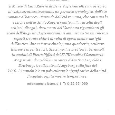
Il Museo di Casa Ravera di Bene Vagienna offre un percorso
di visita strutturato secondo un percorso cronologico, dall'età
romana al barocco. Partendo dall'età romana, che conserva la
sezione dell'archivio Ravera relativa alla raccolta degli
schizzi, disegni, documenti del Vacchetta riguardanti gli
scavi dell'Augusta Bagiennorum, si ammirano tra i numerosi
reperti tre rare chiavi di volta di epoca medievale (già
dell’antica Chiesa Parrocchiale), una quadreria, sculture
ligneee e argenti sacri. Spiccano due preziosi tabernacoli
intarsiati di Pietro Piffetti del XVIII secolo e l'Ostensorio
Magistrati, dono dell'Imperatore d'Austria Leopoldo I
D’Asburgo (realizzato ad Augsburg sulla fine del
‘600). L’immobile è un polo culturale significativo della città.
Il loggiato ospita mostre temporanee.
info@amicidibene.it
|
T: 0172 654969