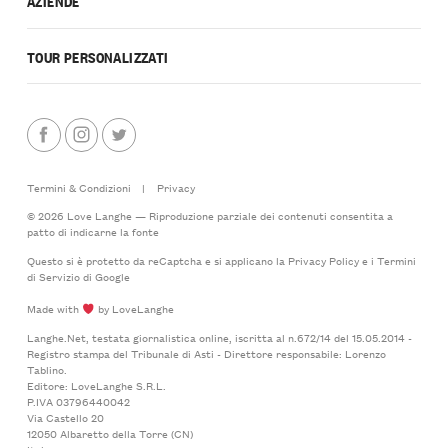
AZIENDE
TOUR PERSONALIZZATI
Termini & Condizioni
|
Privacy
© 2026 Love Langhe — Riproduzione parziale dei contenuti consentita a
patto di indicarne la fonte
Questo si è protetto da reCaptcha e si applicano la
Privacy Policy
e i
Termini
di Servizio
di Google
Made with
by LoveLanghe
Langhe.Net, testata giornalistica online, iscritta al n.672/14 del 15.05.2014 -
Registro stampa del Tribunale di Asti - Direttore responsabile: Lorenzo
Tablino.
Editore: LoveLanghe S.R.L.
P.IVA 03796440042
Via Castello 20
12050 Albaretto della Torre (CN)