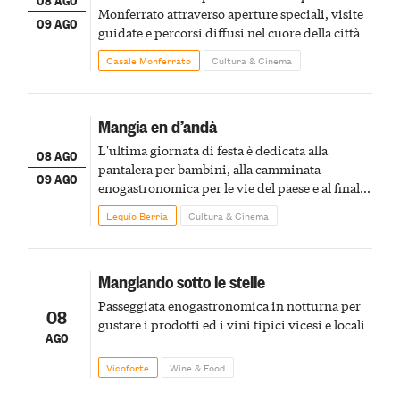
Monferrato attraverso aperture speciali, visite
09 AGO
guidate e percorsi diffusi nel cuore della città
Casale Monferrato
Cultura & Cinema
Mangia en d’andà
L'ultima giornata di festa è dedicata alla
08 AGO
pantalera per bambini, alla camminata
09 AGO
enogastronomica per le vie del paese e al finale
pirotecnico
Lequio Berria
Cultura & Cinema
Mangiando sotto le stelle
Passeggiata enogastronomica in notturna per
08
gustare i prodotti ed i vini tipici vicesi e locali
AGO
Vicoforte
Wine & Food