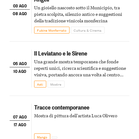
03 AGO
Un gioiello nascosto sotto il Municipio, tra
08 AGO
pietra scolpita, silenzio antico e suggestioni
della tradizione vinicola monferrina
Fubine Monferrato
Cultura & Cinema
Il Leviatano e le Sirene
Una grande mostra temporanea che fonde
05 AGO
reperti unici, ricerca scientifica e suggestione
10 AGO
visiva, portando ancora una volta al centro
della scena le meraviglie del passato astigiano
Asti
Mostre
Tracce contemporanee
Mostra di pittura dell'artista Luca Olivero
07 AGO
17 AGO
Mango