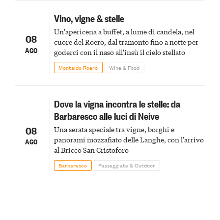
Vino, vigne & stelle
Un'apericena a buffet, a lume di candela, nel
08
cuore del Roero, dal tramonto fino a notte per
AGO
goderci con il naso all'insù il cielo stellato
Montaldo Roero
Wine & Food
Dove la vigna incontra le stelle: da
Barbaresco alle luci di Neive
08
Una serata speciale tra vigne, borghi e
panorami mozzafiato delle Langhe, con l’arrivo
AGO
al Bricco San Cristoforo
Barbaresco
Passeggiate & Outdoor