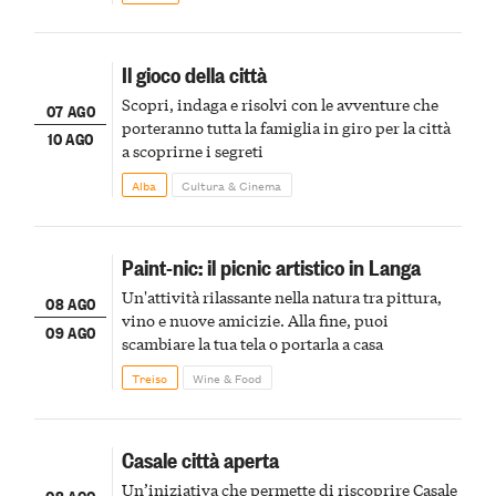
Il gioco della città
Scopri, indaga e risolvi con le avventure che
07 AGO
porteranno tutta la famiglia in giro per la città
10 AGO
a scoprirne i segreti
Alba
Cultura & Cinema
Paint-nic: il picnic artistico in Langa
Un'attività rilassante nella natura tra pittura,
08 AGO
vino e nuove amicizie. Alla fine, puoi
09 AGO
scambiare la tua tela o portarla a casa
Treiso
Wine & Food
Casale città aperta
Un’iniziativa che permette di riscoprire Casale
08 AGO