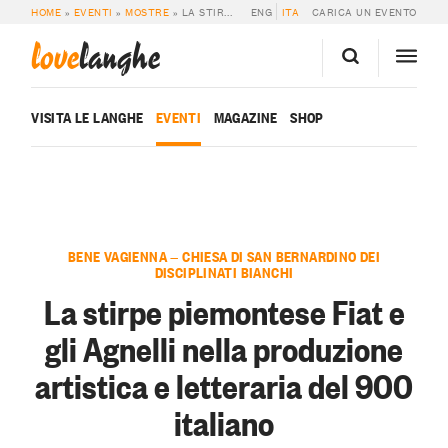
HOME
»
EVENTI
»
MOSTRE
»
LA STIRPE PIEMONTESE FIAT E GLI AGNELLI NELLA PRODUZIONE ARTISTICA E LETTERARIA DEL 900 ITALIANO
ENG
ITA
CARICA UN EVENTO
love
langhe
VISITA LE LANGHE
EVENTI
MAGAZINE
SHOP
BENE VAGIENNA — CHIESA DI SAN BERNARDINO DEI
DISCIPLINATI BIANCHI
La stirpe piemontese Fiat e
gli Agnelli nella produzione
artistica e letteraria del 900
italiano