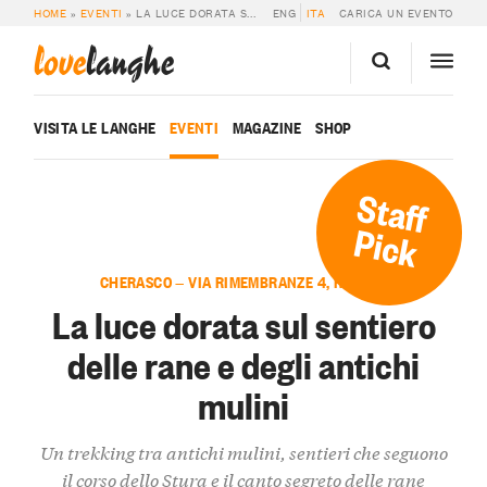
HOME
»
EVENTI
»
LA LUCE DORATA SUL SENTIERO DELLE RANE E DEGLI ANTICHI MULINI
ENG
ITA
CARICA UN EVENTO
love
langhe
VISITA LE LANGHE
EVENTI
MAGAZINE
SHOP
Staff
Pick
CHERASCO — VIA RIMEMBRANZE 4, RORETO
La luce dorata sul sentiero
delle rane e degli antichi
mulini
Un trekking tra antichi mulini, sentieri che seguono
il corso dello Stura e il canto segreto delle rane