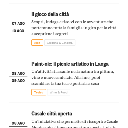
Il gioco della città
Scopri, indaga e risolvi con le avventure che
07 AGO
porteranno tutta la famiglia in giro per la città
10 AGO
a scoprirne i segreti
Alba
Cultura & Cinema
Paint-nic: il picnic artistico in Langa
Un'attività rilassante nella natura tra pittura,
08 AGO
vino e nuove amicizie. Alla fine, puoi
09 AGO
scambiare la tua tela o portarla a casa
Treiso
Wine & Food
Casale città aperta
Un’iniziativa che permette di riscoprire Casale
08 AGO
Monferrato attraverso aperture speciali, visite