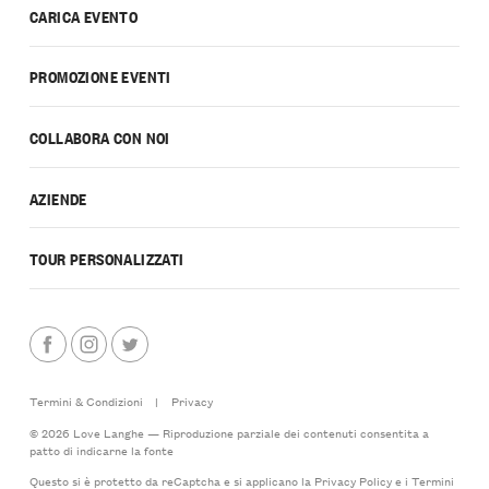
CARICA EVENTO
PROMOZIONE EVENTI
COLLABORA CON NOI
AZIENDE
TOUR PERSONALIZZATI
Termini & Condizioni
|
Privacy
© 2026 Love Langhe — Riproduzione parziale dei contenuti consentita a
patto di indicarne la fonte
Questo si è protetto da reCaptcha e si applicano la
Privacy Policy
e i
Termini