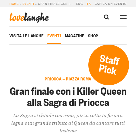
HOME
»
EVENTI
»
GRAN FINALE CON I KILLER QUEEN ALLA SAGRA DI PRIOCCA
ENG
ITA
CARICA UN EVENTO
love
langhe
VISITA LE LANGHE
EVENTI
MAGAZINE
SHOP
Staff
Pick
PRIOCCA — PIAZZA ROMA
Gran finale con i Killer Queen
alla Sagra di Priocca
La Sagra si chiude con cena, pizza cotta in forno a
legna e un grande tributo ai Queen da cantare tutti
insieme