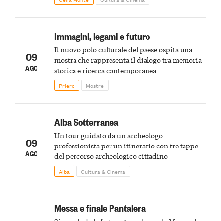
Immagini, legami e futuro
Il nuovo polo culturale del paese ospita una
09
mostra che rappresenta il dialogo tra memoria
AGO
storica e ricerca contemporanea
Priero
Mostre
Alba Sotterranea
Un tour guidato da un archeologo
09
professionista per un itinerario con tre tappe
AGO
del percorso archeologico cittadino
Alba
Cultura & Cinema
Messa e finale Pantalera
Si conclude la festa patronale con la Messa e la