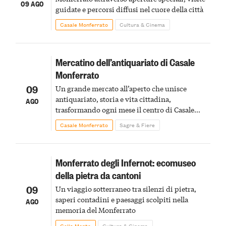
09 AGO
guidate e percorsi diffusi nel cuore della città
Casale Monferrato
Cultura & Cinema
Mercatino dell’antiquariato di Casale
Monferrato
09
Un grande mercato all’aperto che unisce
antiquariato, storia e vita cittadina,
AGO
trasformando ogni mese il centro di Casale
Monferrato in un luogo di scoperta e racconto
Casale Monferrato
Sagre & Fiere
Monferrato degli Infernot: ecomuseo
della pietra da cantoni
09
Un viaggio sotterraneo tra silenzi di pietra,
saperi contadini e paesaggi scolpiti nella
AGO
memoria del Monferrato
Cella Monte
Cultura & Cinema