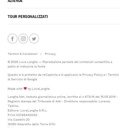
AZIENDE
TOUR PERSONALIZZATI
Termini & Condizioni
|
Privacy
© 2026 Love Langhe — Riproduzione parziale dei contenuti consentita a
patto di indicarne la fonte
Questo si è protetto da reCaptcha e si applicano la
Privacy Policy
e i
Termini
di Servizio
di Google
Made with
by LoveLanghe
Langhe.Net, testata giornalistica online, iscritta al n.672/14 del 15.05.2014 -
Registro stampa del Tribunale di Asti - Direttore responsabile: Lorenzo
Tablino.
Editore: LoveLanghe S.R.L.
P.IVA 03796440042
Via Castello 20
12050 Albaretto della Torre (CN)