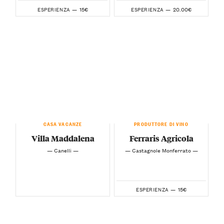
15€
20.00€
ESPERIENZA —
ESPERIENZA —
CASA VACANZE
PRODUTTORE DI VINO
Villa Maddalena
Ferraris Agricola
— Canelli —
— Castagnole Monferrato —
15€
ESPERIENZA —