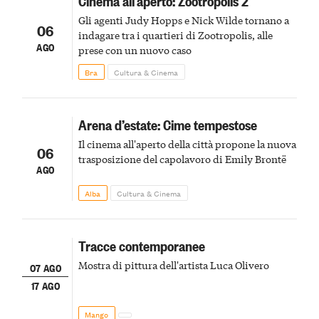
Cinema all’aperto: Zootropolis 2
Gli agenti Judy Hopps e Nick Wilde tornano a
06
indagare tra i quartieri di Zootropolis, alle
AGO
prese con un nuovo caso
Bra
Cultura & Cinema
Arena d’estate: Cime tempestose
Il cinema all'aperto della città propone la nuova
06
trasposizione del capolavoro di Emily Brontë
AGO
Alba
Cultura & Cinema
Tracce contemporanee
Mostra di pittura dell'artista Luca Olivero
07 AGO
17 AGO
Mango