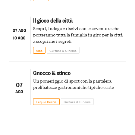
Il gioco della città
Scopri, indaga e risolvi con le avventure che
07 AGO
porteranno tutta la famiglia in giro per la città
10 AGO
a scoprirne i segreti
Alba
Cultura & Cinema
Gnocco & stinco
Un pomeriggio di sport con la pantalera,
07
prelibatezze gastronomiche tipiche e arte
AGO
Lequio Berria
Cultura & Cinema