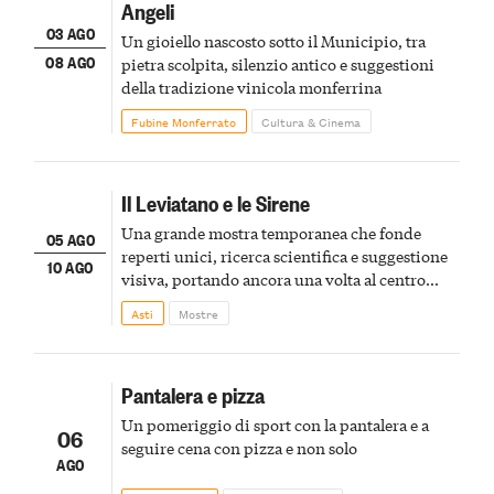
Angeli
03 AGO
Un gioiello nascosto sotto il Municipio, tra
08 AGO
pietra scolpita, silenzio antico e suggestioni
della tradizione vinicola monferrina
Fubine Monferrato
Cultura & Cinema
Il Leviatano e le Sirene
Una grande mostra temporanea che fonde
05 AGO
reperti unici, ricerca scientifica e suggestione
10 AGO
visiva, portando ancora una volta al centro
della scena le meraviglie del passato astigiano
Asti
Mostre
Pantalera e pizza
Un pomeriggio di sport con la pantalera e a
06
seguire cena con pizza e non solo
AGO