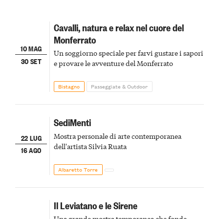
Cavalli, natura e relax nel cuore del
Monferrato
10 MAG
Un soggiorno speciale per farvi gustare i sapori
30 SET
e provare le avventure del Monferrato
Bistagno
Passeggiate & Outdoor
SediMenti
Mostra personale di arte contemporanea
22 LUG
dell'artista Silvia Ruata
16 AGO
Albaretto Torre
Il Leviatano e le Sirene
Una grande mostra temporanea che fonde