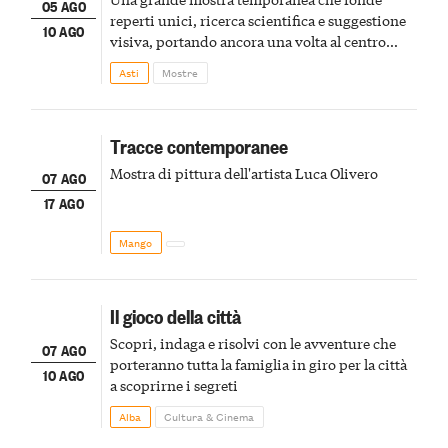
05 AGO
reperti unici, ricerca scientifica e suggestione
10 AGO
visiva, portando ancora una volta al centro
della scena le meraviglie del passato astigiano
Asti
Mostre
Tracce contemporanee
Mostra di pittura dell'artista Luca Olivero
07 AGO
17 AGO
Mango
Il gioco della città
Scopri, indaga e risolvi con le avventure che
07 AGO
porteranno tutta la famiglia in giro per la città
10 AGO
a scoprirne i segreti
Alba
Cultura & Cinema