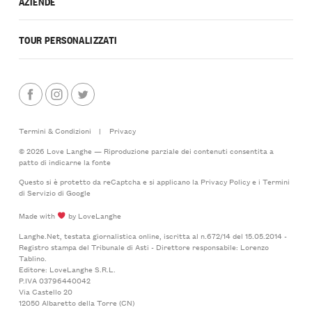
AZIENDE
TOUR PERSONALIZZATI
Termini & Condizioni
|
Privacy
© 2026 Love Langhe — Riproduzione parziale dei contenuti consentita a
patto di indicarne la fonte
Questo si è protetto da reCaptcha e si applicano la
Privacy Policy
e i
Termini
di Servizio
di Google
Made with
by LoveLanghe
Langhe.Net, testata giornalistica online, iscritta al n.672/14 del 15.05.2014 -
Registro stampa del Tribunale di Asti - Direttore responsabile: Lorenzo
Tablino.
Editore: LoveLanghe S.R.L.
P.IVA 03796440042
Via Castello 20
12050 Albaretto della Torre (CN)