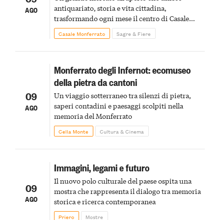
antiquariato, storia e vita cittadina,
AGO
trasformando ogni mese il centro di Casale
Monferrato in un luogo di scoperta e racconto
Casale Monferrato
Sagre & Fiere
Monferrato degli Infernot: ecomuseo
della pietra da cantoni
09
Un viaggio sotterraneo tra silenzi di pietra,
saperi contadini e paesaggi scolpiti nella
AGO
memoria del Monferrato
Cella Monte
Cultura & Cinema
Immagini, legami e futuro
Il nuovo polo culturale del paese ospita una
09
mostra che rappresenta il dialogo tra memoria
AGO
storica e ricerca contemporanea
Priero
Mostre