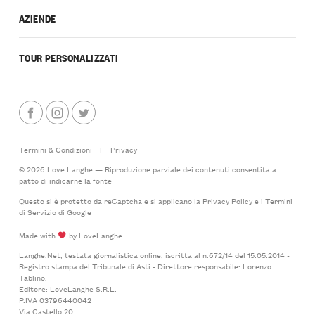
AZIENDE
TOUR PERSONALIZZATI
Termini & Condizioni
|
Privacy
© 2026 Love Langhe — Riproduzione parziale dei contenuti consentita a
patto di indicarne la fonte
Questo si è protetto da reCaptcha e si applicano la
Privacy Policy
e i
Termini
di Servizio
di Google
Made with
by LoveLanghe
Langhe.Net, testata giornalistica online, iscritta al n.672/14 del 15.05.2014 -
Registro stampa del Tribunale di Asti - Direttore responsabile: Lorenzo
Tablino.
Editore: LoveLanghe S.R.L.
P.IVA 03796440042
Via Castello 20