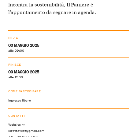
incontra la
,
è
sostenibilità
Il Paniere
l’appuntamento da segnare in agenda.
INIZIA
03 MAGGIO 2025
alle 09:00
FINISCE
03 MAGGIO 2025
alle 12:00
COME PARTECIPARE
Ingresso libero
CONTATTI
Website ↝
lorettaverz@gmail.com
Tel: +39 0144 7701