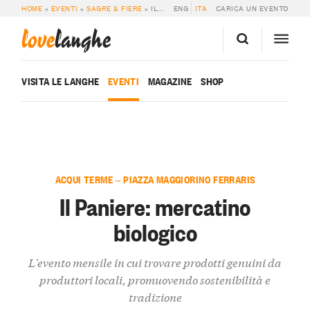
HOME
»
EVENTI
»
SAGRE & FIERE
»
IL PANIERE: MERCATINO BIOLOGICO
ENG
ITA
CARICA UN EVENTO
love
langhe
VISITA LE LANGHE
EVENTI
MAGAZINE
SHOP
ACQUI TERME — PIAZZA MAGGIORINO FERRARIS
Il Paniere: mercatino
biologico
L'evento mensile in cui trovare prodotti genuini da
produttori locali, promuovendo sostenibilità e
tradizione