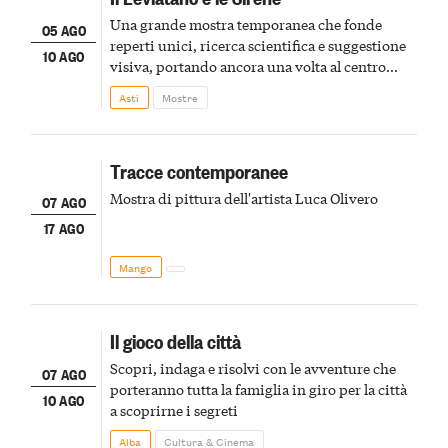
Una grande mostra temporanea che fonde
05 AGO
reperti unici, ricerca scientifica e suggestione
10 AGO
visiva, portando ancora una volta al centro
della scena le meraviglie del passato astigiano
Asti
Mostre
Tracce contemporanee
Mostra di pittura dell'artista Luca Olivero
07 AGO
17 AGO
Mango
Il gioco della città
Scopri, indaga e risolvi con le avventure che
07 AGO
porteranno tutta la famiglia in giro per la città
10 AGO
a scoprirne i segreti
Alba
Cultura & Cinema