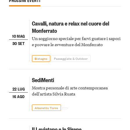
PROSSIMI EVENTI
Cavalli, natura e relax nel cuore del
Monferrato
10 MAG
Un soggiorno speciale per farvi gustare i sapori
30 SET
e provare le avventure del Monferrato
Bistagno
Passeggiate & Outdoor
SediMenti
Mostra personale di arte contemporanea
22 LUG
dell'artista Silvia Ruata
16 AGO
Albaretto Torre
Il Leviatano e le Sirene