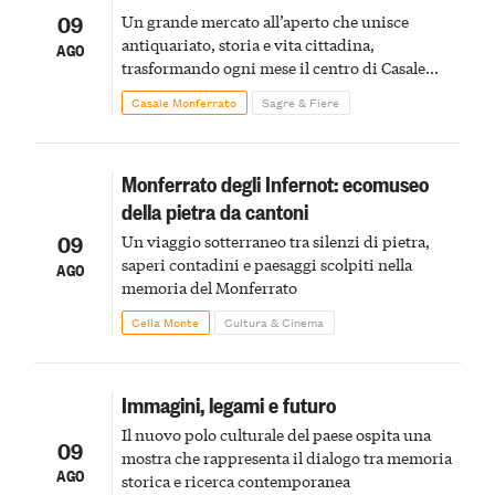
09
Un grande mercato all’aperto che unisce
antiquariato, storia e vita cittadina,
AGO
trasformando ogni mese il centro di Casale
Monferrato in un luogo di scoperta e racconto
Casale Monferrato
Sagre & Fiere
Monferrato degli Infernot: ecomuseo
della pietra da cantoni
09
Un viaggio sotterraneo tra silenzi di pietra,
saperi contadini e paesaggi scolpiti nella
AGO
memoria del Monferrato
Cella Monte
Cultura & Cinema
Immagini, legami e futuro
Il nuovo polo culturale del paese ospita una
09
mostra che rappresenta il dialogo tra memoria
AGO
storica e ricerca contemporanea