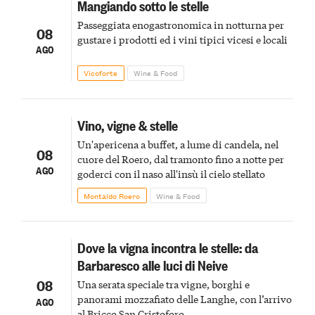
Mangiando sotto le stelle
Passeggiata enogastronomica in notturna per
08
gustare i prodotti ed i vini tipici vicesi e locali
AGO
Vicoforte
Wine & Food
Vino, vigne & stelle
Un'apericena a buffet, a lume di candela, nel
08
cuore del Roero, dal tramonto fino a notte per
AGO
goderci con il naso all'insù il cielo stellato
Montaldo Roero
Wine & Food
Dove la vigna incontra le stelle: da
Barbaresco alle luci di Neive
08
Una serata speciale tra vigne, borghi e
panorami mozzafiato delle Langhe, con l’arrivo
AGO
al Bricco San Cristoforo