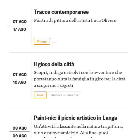
Tracce contemporanee
Mostra di pittura dell'artista Luca Olivero
07 AGO
17 AGO
Mango
Il gioco della città
Scopri, indaga e risolvi con le avventure che
07 AGO
porteranno tutta la famiglia in giro per la città
10 AGO
a scoprirne i segreti
Alba
Cultura & Cinema
Paint-nic: il picnic artistico in Langa
Un'attività rilassante nella natura tra pittura,
08 AGO
vino e nuove amicizie. Alla fine, puoi
09 AGO