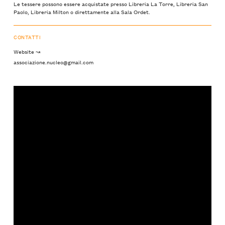
Le tessere possono essere acquistate presso Libreria La Torre, Libreria San
Paolo, Libreria Milton o direttamente alla Sala Ordet.
CONTATTI
Website ↝
associazione.nucleo@gmail.com