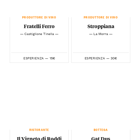
PRODUTTORE DI VINO
PRODUTTORE DI VINO
Fratelli Ferro
Stroppiana
— Castiglione Tinella —
— La Morra —
15€
30€
ESPERIENZA —
ESPERIENZA —
RISTORANTE
BOTTEGA
Il Vigneto di Roddi
Gat Dus