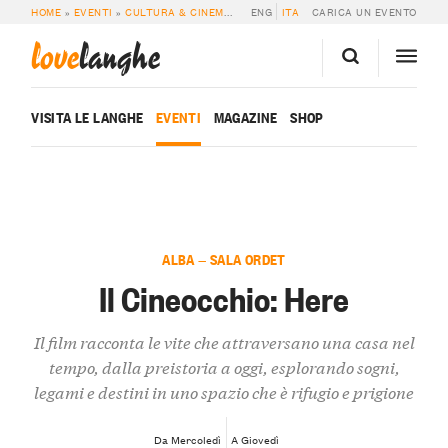
HOME
»
EVENTI
»
CULTURA & CINEMA
»
IL CINEOCCHIO: HERE
ENG
ITA
CARICA UN EVENTO
love
langhe
VISITA LE LANGHE
EVENTI
MAGAZINE
SHOP
ALBA — SALA ORDET
Il Cineocchio: Here
Il film racconta le vite che attraversano una casa nel
tempo, dalla preistoria a oggi, esplorando sogni,
legami e destini in uno spazio che è rifugio e prigione
Da Mercoledì
A Giovedì