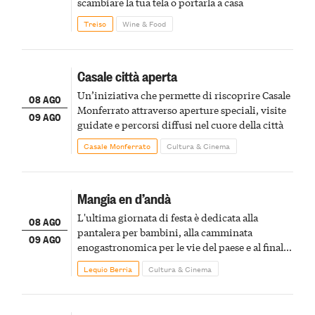
scambiare la tua tela o portarla a casa
Treiso
Wine & Food
Casale città aperta
Un’iniziativa che permette di riscoprire Casale
08 AGO
Monferrato attraverso aperture speciali, visite
09 AGO
guidate e percorsi diffusi nel cuore della città
Casale Monferrato
Cultura & Cinema
Mangia en d’andà
L'ultima giornata di festa è dedicata alla
08 AGO
pantalera per bambini, alla camminata
09 AGO
enogastronomica per le vie del paese e al finale
pirotecnico
Lequio Berria
Cultura & Cinema