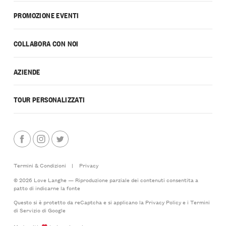
PROMOZIONE EVENTI
COLLABORA CON NOI
AZIENDE
TOUR PERSONALIZZATI
Termini & Condizioni
|
Privacy
© 2026 Love Langhe — Riproduzione parziale dei contenuti consentita a
patto di indicarne la fonte
Questo si è protetto da reCaptcha e si applicano la
Privacy Policy
e i
Termini
di Servizio
di Google