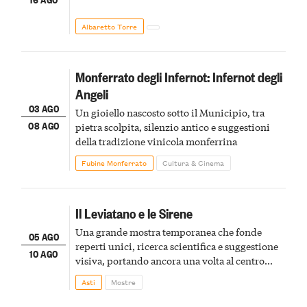
Albaretto Torre
Monferrato degli Infernot: Infernot degli
Angeli
03 AGO
Un gioiello nascosto sotto il Municipio, tra
08 AGO
pietra scolpita, silenzio antico e suggestioni
della tradizione vinicola monferrina
Fubine Monferrato
Cultura & Cinema
Il Leviatano e le Sirene
Una grande mostra temporanea che fonde
05 AGO
reperti unici, ricerca scientifica e suggestione
10 AGO
visiva, portando ancora una volta al centro
della scena le meraviglie del passato astigiano
Asti
Mostre