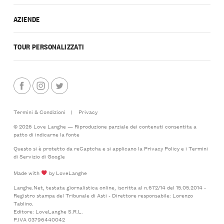
AZIENDE
TOUR PERSONALIZZATI
Termini & Condizioni
|
Privacy
© 2026 Love Langhe — Riproduzione parziale dei contenuti consentita a
patto di indicarne la fonte
Questo si è protetto da reCaptcha e si applicano la
Privacy Policy
e i
Termini
di Servizio
di Google
Made with
by LoveLanghe
Langhe.Net, testata giornalistica online, iscritta al n.672/14 del 15.05.2014 -
Registro stampa del Tribunale di Asti - Direttore responsabile: Lorenzo
Tablino.
Editore: LoveLanghe S.R.L.
P.IVA 03796440042