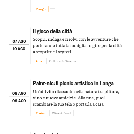
Mango
Il gioco della città
Scopri, indaga e risolvi con le avventure che
07 AGO
porteranno tutta la famiglia in giro per la città
10 AGO
a scoprirne i segreti
Alba
Cultura & Cinema
Paint-nic: il picnic artistico in Langa
Un'attività rilassante nella natura tra pittura,
08 AGO
vino e nuove amicizie. Alla fine, puoi
09 AGO
scambiare la tua tela o portarla a casa
Treiso
Wine & Food