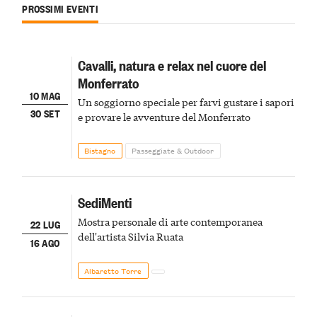
PROSSIMI EVENTI
Cavalli, natura e relax nel cuore del
Monferrato
10 MAG
Un soggiorno speciale per farvi gustare i sapori
30 SET
e provare le avventure del Monferrato
Bistagno
Passeggiate & Outdoor
SediMenti
Mostra personale di arte contemporanea
22 LUG
dell'artista Silvia Ruata
16 AGO
Albaretto Torre