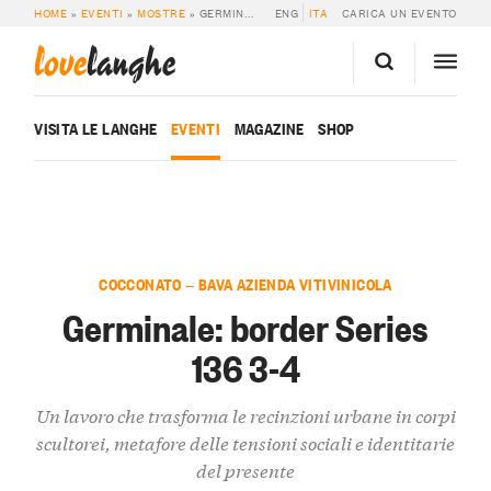
HOME
»
EVENTI
»
MOSTRE
»
GERMINALE: BORDER SERIES 136 3-4
ENG
ITA
CARICA UN EVENTO
love
langhe
VISITA LE LANGHE
EVENTI
MAGAZINE
SHOP
COCCONATO — BAVA AZIENDA VITIVINICOLA
Germinale: border Series
136 3-4
Un lavoro che trasforma le recinzioni urbane in corpi
scultorei, metafore delle tensioni sociali e identitarie
del presente