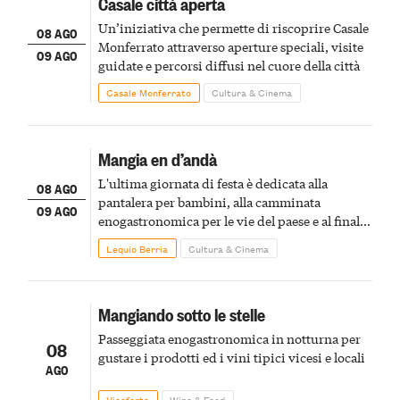
Casale città aperta
Un’iniziativa che permette di riscoprire Casale
08 AGO
Monferrato attraverso aperture speciali, visite
09 AGO
guidate e percorsi diffusi nel cuore della città
Casale Monferrato
Cultura & Cinema
Mangia en d’andà
L'ultima giornata di festa è dedicata alla
08 AGO
pantalera per bambini, alla camminata
09 AGO
enogastronomica per le vie del paese e al finale
pirotecnico
Lequio Berria
Cultura & Cinema
Mangiando sotto le stelle
Passeggiata enogastronomica in notturna per
08
gustare i prodotti ed i vini tipici vicesi e locali
AGO
Vicoforte
Wine & Food