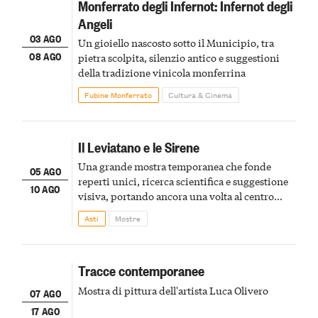
Monferrato degli Infernot: Infernot degli
Angeli
03 AGO
Un gioiello nascosto sotto il Municipio, tra
08 AGO
pietra scolpita, silenzio antico e suggestioni
della tradizione vinicola monferrina
Fubine Monferrato
Cultura & Cinema
Il Leviatano e le Sirene
Una grande mostra temporanea che fonde
05 AGO
reperti unici, ricerca scientifica e suggestione
10 AGO
visiva, portando ancora una volta al centro
della scena le meraviglie del passato astigiano
Asti
Mostre
Tracce contemporanee
Mostra di pittura dell'artista Luca Olivero
07 AGO
17 AGO