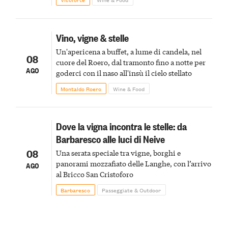
Vino, vigne & stelle
Un'apericena a buffet, a lume di candela, nel
08
cuore del Roero, dal tramonto fino a notte per
AGO
goderci con il naso all'insù il cielo stellato
Montaldo Roero
Wine & Food
Dove la vigna incontra le stelle: da
Barbaresco alle luci di Neive
08
Una serata speciale tra vigne, borghi e
panorami mozzafiato delle Langhe, con l’arrivo
AGO
al Bricco San Cristoforo
Barbaresco
Passeggiate & Outdoor