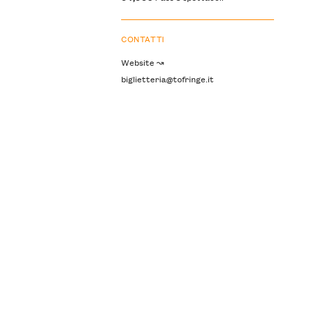
CONTATTI
Website ↝
biglietteria@tofringe.it