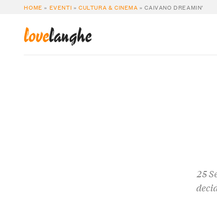
HOME
»
EVENTI
»
CULTURA & CINEMA
»
CAIVANO DREAMIN’
love
langhe
25 S
deci