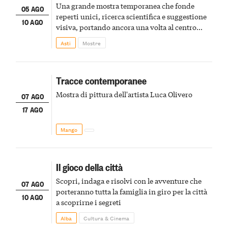
Una grande mostra temporanea che fonde
05 AGO
reperti unici, ricerca scientifica e suggestione
10 AGO
visiva, portando ancora una volta al centro
della scena le meraviglie del passato astigiano
Asti
Mostre
Tracce contemporanee
Mostra di pittura dell'artista Luca Olivero
07 AGO
17 AGO
Mango
Il gioco della città
Scopri, indaga e risolvi con le avventure che
07 AGO
porteranno tutta la famiglia in giro per la città
10 AGO
a scoprirne i segreti
Alba
Cultura & Cinema