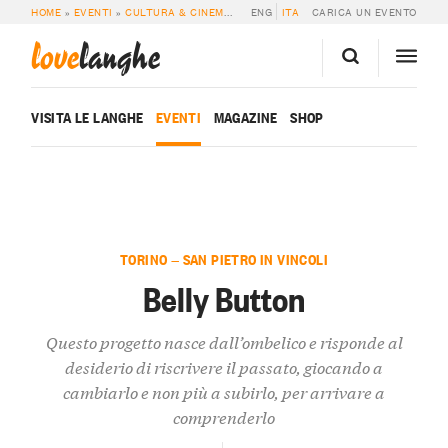
HOME
»
EVENTI
»
CULTURA & CINEMA
»
BELLY BUTTON
ENG
ITA
CARICA UN EVENTO
love
langhe
VISITA LE LANGHE
EVENTI
MAGAZINE
SHOP
TORINO — SAN PIETRO IN VINCOLI
Belly Button
Questo progetto nasce dall’ombelico e risponde al
desiderio di riscrivere il passato, giocando a
cambiarlo e non più a subirlo, per arrivare a
comprenderlo