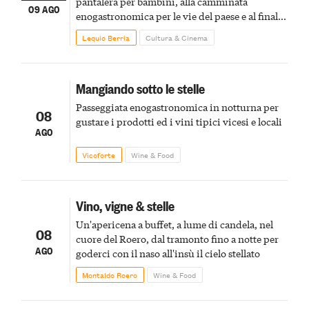
pantalera per bambini, alla camminata
09 AGO
enogastronomica per le vie del paese e al finale
pirotecnico
Lequio Berria
Cultura & Cinema
Mangiando sotto le stelle
Passeggiata enogastronomica in notturna per
08
gustare i prodotti ed i vini tipici vicesi e locali
AGO
Vicoforte
Wine & Food
Vino, vigne & stelle
Un'apericena a buffet, a lume di candela, nel
08
cuore del Roero, dal tramonto fino a notte per
AGO
goderci con il naso all'insù il cielo stellato
Montaldo Roero
Wine & Food