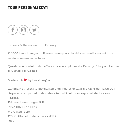
TOUR PERSONALIZZATI
Termini & Condizioni
|
Privacy
© 2026 Love Langhe — Riproduzione parziale dei contenuti consentita a
patto di indicarne la fonte
Questo si è protetto da reCaptcha e si applicano la
Privacy Policy
e i
Termini
di Servizio
di Google
Made with
by LoveLanghe
Langhe.Net, testata giornalistica online, iscritta al n.672/14 del 15.05.2014 -
Registro stampa del Tribunale di Asti - Direttore responsabile: Lorenzo
Tablino.
Editore: LoveLanghe S.R.L.
P.IVA 03796440042
Via Castello 20
12050 Albaretto della Torre (CN)
Italy