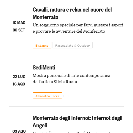
Cavalli, natura e relax nel cuore del
Monferrato
10 MAG
Un soggiorno speciale per farvi gustare i sapori
30 SET
e provare le avventure del Monferrato
Bistagno
Passeggiate & Outdoor
SediMenti
Mostra personale di arte contemporanea
22 LUG
dell'artista Silvia Ruata
16 AGO
Albaretto Torre
Monferrato degli Infernot: Infernot degli
Angeli
03 AGO
Un gioiello nascosto sotto il Municipio, tra