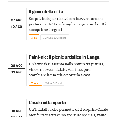
Il gioco della città
Scopri, indaga e risolvi con le avventure che
07 AGO
porteranno tutta la famiglia in giro per la città
10 AGO
a scoprirne i segreti
Alba
Cultura & Cinema
Paint-nic: il picnic artistico in Langa
Un'attività rilassante nella natura tra pittura,
08 AGO
vino e nuove amicizie. Alla fine, puoi
09 AGO
scambiare la tua tela o portarla a casa
Treiso
Wine & Food
Casale città aperta
Un’iniziativa che permette di riscoprire Casale
08 AGO
Monferrato attraverso aperture speciali, visite