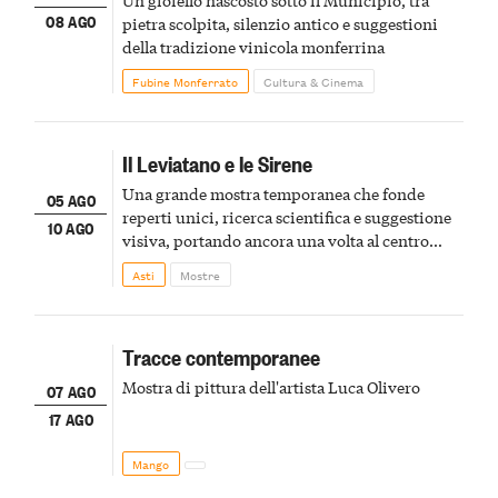
08 AGO
pietra scolpita, silenzio antico e suggestioni
della tradizione vinicola monferrina
Fubine Monferrato
Cultura & Cinema
Il Leviatano e le Sirene
Una grande mostra temporanea che fonde
05 AGO
reperti unici, ricerca scientifica e suggestione
10 AGO
visiva, portando ancora una volta al centro
della scena le meraviglie del passato astigiano
Asti
Mostre
Tracce contemporanee
Mostra di pittura dell'artista Luca Olivero
07 AGO
17 AGO
Mango