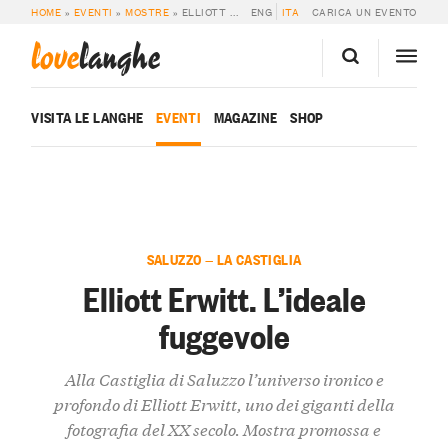
HOME
»
EVENTI
»
MOSTRE
»
ELLIOTT ERWITT. L’IDEALE FUGGEVOLE
ENG
ITA
CARICA UN EVENTO
love
langhe
VISITA LE LANGHE
EVENTI
MAGAZINE
SHOP
SALUZZO — LA CASTIGLIA
Elliott Erwitt. L’ideale
fuggevole
Alla Castiglia di Saluzzo l’universo ironico e
profondo di Elliott Erwitt, uno dei giganti della
fotografia del XX secolo. Mostra promossa e