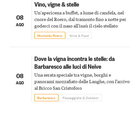
Vino, vigne & stelle
Un'apericena a buffet, a lume di candela, nel
08
cuore del Roero, dal tramonto fino a notte per
AGO
goderci con il naso all'insù il cielo stellato
Montaldo Roero
Wine & Food
Dove la vigna incontra le stelle: da
Barbaresco alle luci di Neive
08
Una serata speciale tra vigne, borghi e
panorami mozzafiato delle Langhe, con l’arrivo
AGO
al Bricco San Cristoforo
Barbaresco
Passeggiate & Outdoor