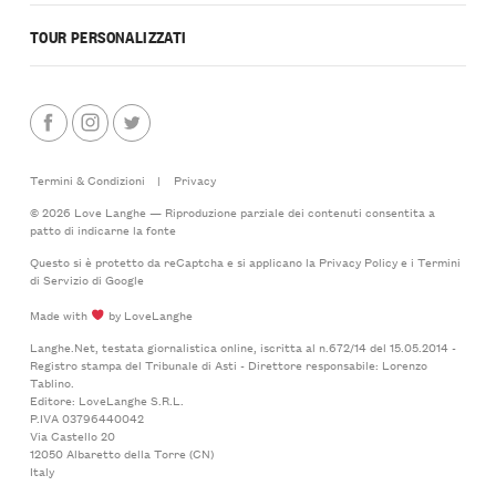
TOUR PERSONALIZZATI
Termini & Condizioni
|
Privacy
© 2026 Love Langhe — Riproduzione parziale dei contenuti consentita a
patto di indicarne la fonte
Questo si è protetto da reCaptcha e si applicano la
Privacy Policy
e i
Termini
di Servizio
di Google
Made with
by LoveLanghe
Langhe.Net, testata giornalistica online, iscritta al n.672/14 del 15.05.2014 -
Registro stampa del Tribunale di Asti - Direttore responsabile: Lorenzo
Tablino.
Editore: LoveLanghe S.R.L.
P.IVA 03796440042
Via Castello 20
12050 Albaretto della Torre (CN)
Italy