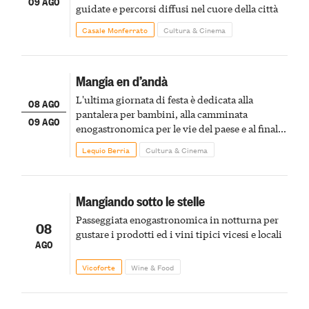
09 AGO
guidate e percorsi diffusi nel cuore della città
Casale Monferrato
Cultura & Cinema
Mangia en d’andà
L'ultima giornata di festa è dedicata alla
08 AGO
pantalera per bambini, alla camminata
09 AGO
enogastronomica per le vie del paese e al finale
pirotecnico
Lequio Berria
Cultura & Cinema
Mangiando sotto le stelle
Passeggiata enogastronomica in notturna per
08
gustare i prodotti ed i vini tipici vicesi e locali
AGO
Vicoforte
Wine & Food