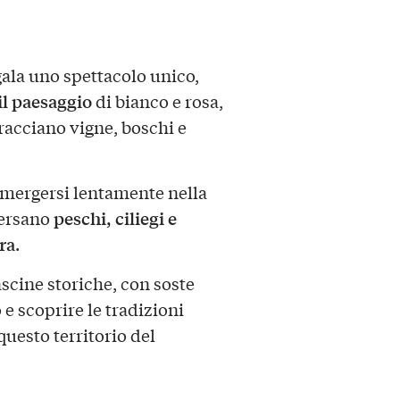
gala uno spettacolo unico,
 il paesaggio
di bianco e rosa,
racciano vigne, boschi e
mmergersi lentamente nella
peschi, ciliegi e
versano
ura
.
ascine storiche, con soste
e scoprire le tradizioni
uesto territorio del