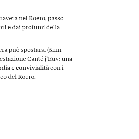
mavera nel Roero, passo
ori e dai profumi della
dera può spostarsi (5mn
festazione Canté j’Euv: una
rdia e convivialità
con i
co del Roero.