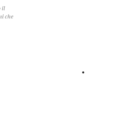
 il
mi che