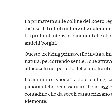
La primavera sulle colline del Roero re
frutteti in fiore che colorano
distese di
tra profumi intensi e panorami che abb
antichi borghi.
Questo trekking primaverile invita a i
natura
, percorrendo sentieri che attra
albicocchi
fiorit
nel periodo della loro
Il cammino si snoda tra dolci colline, c
panoramiche per osservare il paesaggio 
contadine che da secoli caratterizzano q
Piemonte.