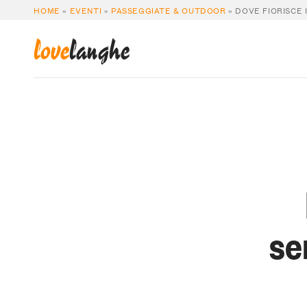
HOME
»
EVENTI
»
PASSEGGIATE & OUTDOOR
»
DOVE FIORISCE I
love
langhe
sen