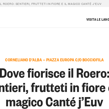
L ROERO: SENTIERI, FRUTTETI IN FIORE E IL MAGICO CANTÉ J’EUV
VISITA LE LAN
CORNELIANO D’ALBA — PIAZZA EUROPA C/O BOCCIOFILA
Dove fiorisce il Roero
tieri, frutteti in fiore 
magico Canté j’Euv