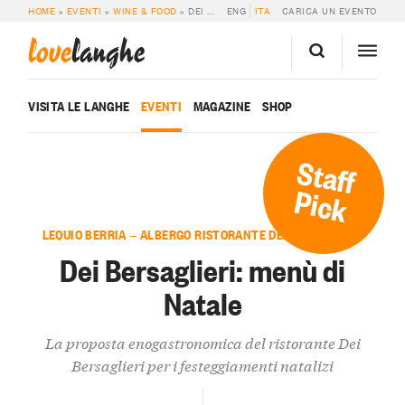
HOME
»
EVENTI
»
WINE & FOOD
»
DEI BERSAGLIERI: MENÙ DI NATALE
ENG
ITA
CARICA UN EVENTO
love
langhe
VISITA LE LANGHE
EVENTI
MAGAZINE
SHOP
Staff
Pick
LEQUIO BERRIA — ALBERGO RISTORANTE DEI BERSAGLIERI
Dei Bersaglieri: menù di
Natale
La proposta enogastronomica del ristorante Dei
Bersaglieri per i festeggiamenti natalizi