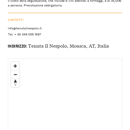
Il costo della degustazione, che include 6 vini abbinati a formaggi, è di 35,00€
a persona. Prenotazione obbligatoria.
CONTATTI
info@tenutailnespolo.it
Tel: + 39 348 055 1687
Tenuta Il Nespolo, Moasca, AT, Italia
INDIRIZZO: