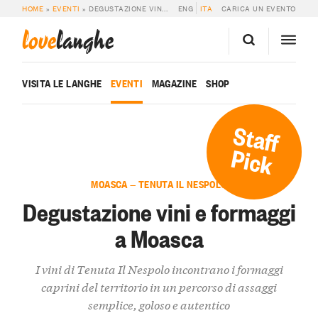
HOME
»
EVENTI
»
DEGUSTAZIONE VINI E FORMAGGI A MOASCA
ENG
ITA
CARICA UN EVENTO
love
langhe
VISITA LE LANGHE
EVENTI
MAGAZINE
SHOP
Staff
Pick
MOASCA — TENUTA IL NESPOLO
Degustazione vini e formaggi
a Moasca
I vini di Tenuta Il Nespolo incontrano i formaggi
caprini del territorio in un percorso di assaggi
semplice, goloso e autentico