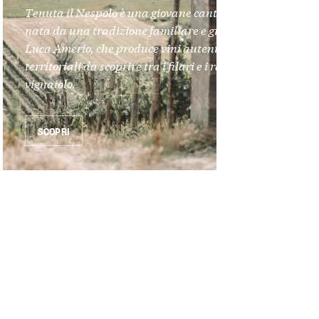
Tenuta il Nespolo è una giovane cantina a Moasca,
nata da una tradizione familiare e guidata da
Luca Amerio, che produce vini autentici e
territoriali da scoprire tra i filari e i racconti del
vignaiolo.
SCOPRI