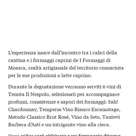
L’esperienza nasce dall’incontro tra i calici della
cantina e i formaggi caprini de
I Formaggi di
Moasca
, realtà artigianale del territorio conosciuta
per le sue produzioni a latte caprino.
Durante la degustazione verranno serviti
6 vini di
Tenuta Il Nespolo
, selezionati per accompagnare
profumi, consistenze e sapori dei formaggi:
Sah!
Chardonnay, Temperss Vino Bianco Escamotage,
Metodo Classico Brut Rosé, Vino da Sete, Tantevì
Barbera d’Asti
e un intrigante
vino alla cieca
.
Ogni
,
calice sarà abbinato a un formaggio diverso