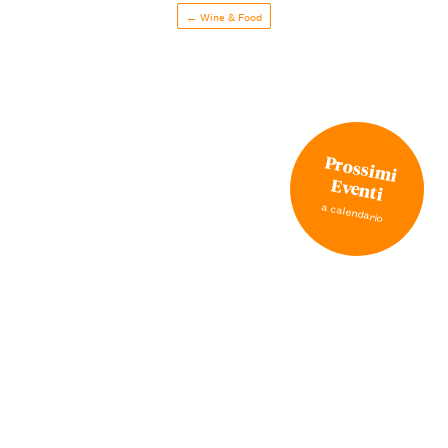
← Wine & Food
Prossimi
Eventi
a calendario