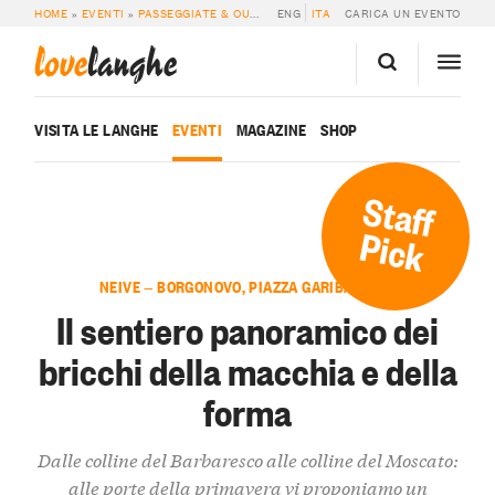
HOME
»
EVENTI
»
PASSEGGIATE & OUTDOOR
ENG
»
IL SENTIERO PANORAMICO DEI 
ITA
CARICA UN EVENTO
love
langhe
VISITA LE LANGHE
EVENTI
MAGAZINE
SHOP
Staff
Pick
NEIVE — BORGONOVO, PIAZZA GARIBALDI 23
Il sentiero panoramico dei
bricchi della macchia e della
forma
Dalle colline del Barbaresco alle colline del Moscato:
alle porte della primavera vi proponiamo un