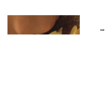
Albergo Ristorante Bar Dei
Bersaglieri
SCOPRI