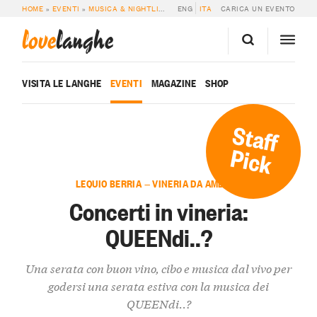
HOME
»
EVENTI
»
MUSICA & NIGHTLIFE
»
CONCERTI IN VINERIA: QUEENDI..?
ENG
ITA
CARICA UN EVENTO
love
langhe
VISITA LE LANGHE
EVENTI
MAGAZINE
SHOP
Staff
Pick
LEQUIO BERRIA — VINERIA DA AMBROS
Concerti in vineria:
QUEENdi..?
Una serata con buon vino, cibo e musica dal vivo per
godersi una serata estiva con la musica dei
QUEENdi..?