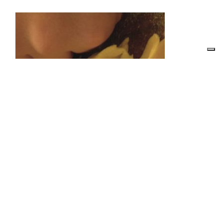
Albergo Ristorante Bar Dei
Bersaglieri
SCOPRI