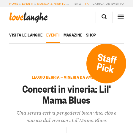
HOME
»
EVENTI
»
MUSICA & NIGHTLIFE
»
CONCERTI IN VINERIA: LIL’ MAMA BL
ENG
ITA
CARICA UN EVENTO
love
langhe
VISITA LE LANGHE
EVENTI
MAGAZINE
SHOP
Staff
Pick
LEQUIO BERRIA — VINERIA DA AMBROS
Concerti in vineria: Lil'
Mama Blues
Una serata estiva per godersi buon vino, cibo e
musica dal vivo con i Lil' Mama Blues