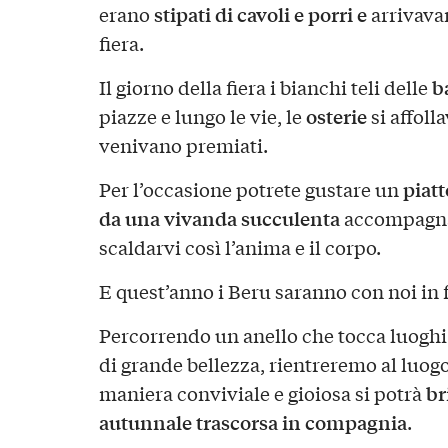
stipati di cavoli e porri e
erano
arrivavan
fiera.
b
Il giorno della fiera i bianchi teli delle
osterie
piazze e lungo le vie, le
si affoll
venivano premiati.
piat
Per l’occasione potrete gustare un
da una vivanda succulenta
accompagnata
scaldarvi così l’anima e il corpo.
E quest’anno i Beru saranno con noi in 
Percorrendo un anello che tocca luoghi s
di grande bellezza, rientreremo al luog
br
maniera conviviale e gioiosa si potrà
autunnale trascorsa in compagnia
.