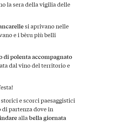
o la sera della vigilia delle
ancarelle
si aprivano nelle
avano e i bèru più belli
to di polenta accompagnato
 dal vino del territorio e
festa!
torici e scorci paesaggistici
o di partenza dove in
indare
bella giornata
alla