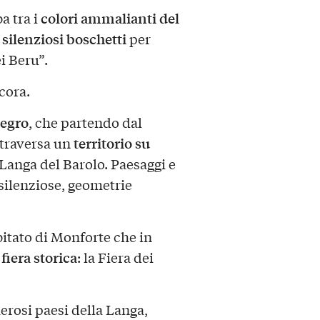
colori ammalianti del
a tra i
e silenziosi boschetti
per
ei Beru”.
ecora.
legro
, che partendo dal
territorio su
ttraversa un
Langa del Barolo. Paesaggi e
 silenziose, geometrie
itato di Monforte che in
fiera storica
a
: la Fiera dei
rosi paesi della Langa,