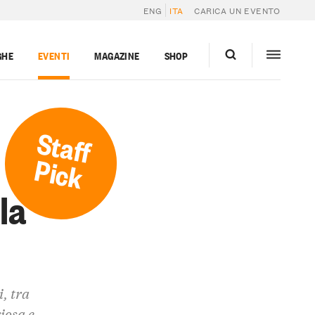
ENG
ITA
CARICA UN EVENTO
GHE
EVENTI
MAGAZINE
SHOP
Staff
Pick
la
i, tra
riosa e