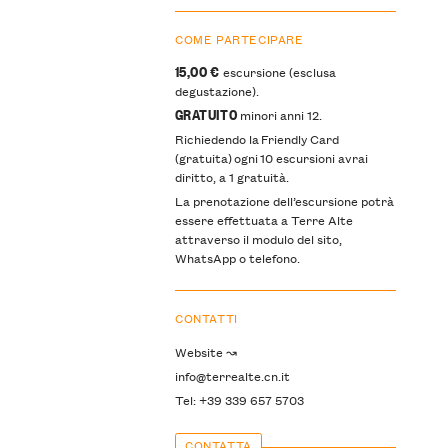
COME PARTECIPARE
15,00 €
escursione (esclusa
degustazione).
GRATUITO
minori anni 12.
Richiedendo la Friendly Card
(gratuita) ogni 10 escursioni avrai
diritto, a 1 gratuità.
La prenotazione dell’escursione potrà
essere effettuata a Terre Alte
attraverso il modulo del sito,
WhatsApp o telefono.
CONTATTI
Website ↝
info@terrealte.cn.it
Tel: +39 339 657 5703
CONTATTA