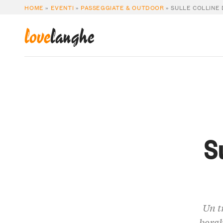
HOME
»
EVENTI
»
PASSEGGIATE & OUTDOOR
»
SULLE COLLINE 
love
langhe
S
Un tr
borghi