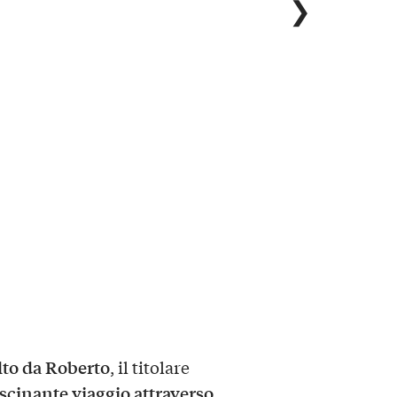
❯
lto da Roberto
, il titolare
ascinante viaggio attraverso