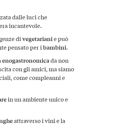
zata dalle luci che
era incantevole.
vegetariani
igenze di
e può
bambini
e pensato per i
.
a enogastronomica
da non
cita con gli amici, ma siamo
peciali, come compleanni e
are
in un ambiente unico e
anghe
attraverso i vini e la