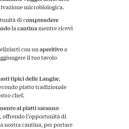
ltivazione microbiologica.
omprendere
unità di c
ando
cantina
la
mentre ricevi
aperitivo
eliziarti con un
a
aggiungere il tuo tavolo
asti tipici delle Langhe
,
secondo piatto tradizionale
stro chef.
mento ai piatti saranno
, offrendo l’opportunità di
la nostra cantina, per portare