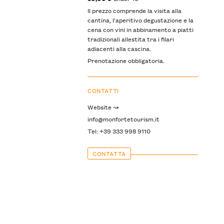
Il prezzo comprende la visita alla
cantina, l'aperitivo degustazione e la
cena con vini in abbinamento a piatti
tradizionali allestita tra i filari
adiacenti alla cascina.
Prenotazione obbligatoria.
CONTATTI
Website ↝
info@monfortetourism.it
Tel: +39 333 998 9110
CONTATTA