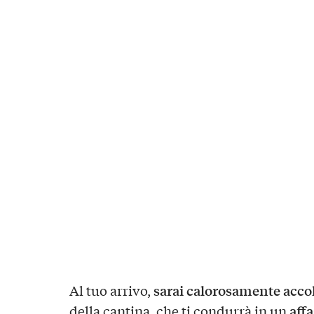
sarai calorosamente acco
Al tuo arrivo,
aff
della cantina, che ti condurrà in un