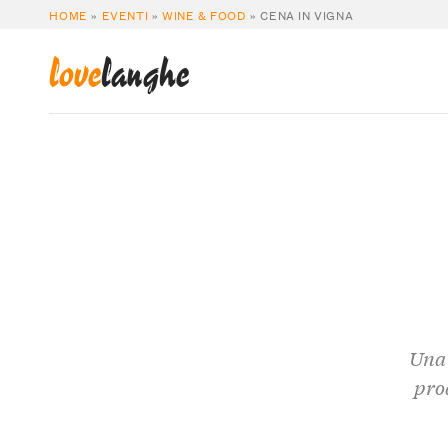
HOME
»
EVENTI
»
WINE & FOOD
»
CENA IN VIGNA
love
langhe
Una 
prod