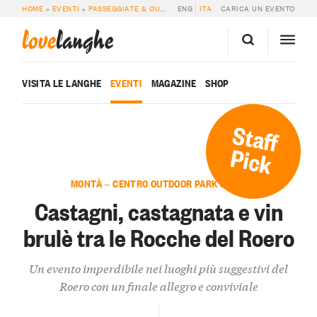
HOME
»
EVENTI
»
PASSEGGIATE & OUTDOOR
ENG
»
CASTAGNI, CASTAGNATA E VIN
ITA
CARICA UN EVENTO
love
langhe
VISITA LE LANGHE
EVENTI
MAGAZINE
SHOP
Staff
Pick
MONTÀ — CENTRO OUTDOOR PARK SP168
Castagni, castagnata e vin
brulè tra le Rocche del Roero
Un evento imperdibile nei luoghi più suggestivi del
Roero con un finale allegro e conviviale