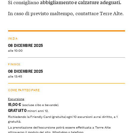
Si consigliano
abbigliamento e calzature adeguati.
In caso di previsto maltempo, contattare Terre Alte.
INIZIA
08 DICEMBRE 2025
alle 10:00
FINISCE
08 DICEMBRE 2025
alle 13:45
COME PARTECIPARE
Escursione
15,00 €
(escluse cibo e bevande).
GRATUITO
minori anni 12.
Richiedendo la Friendly Card (gratuita) ogni 10 escursioni avrai diritto, a 1
gratuità.
La prenotazione dell’escursione potrà essere effettuata a Terre Alte
attraverso il modulo del sito, WhatsApp o telefono.