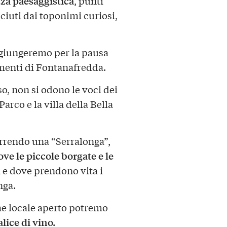
zza paesaggistica
, punti
ciuti dai toponimi curiosi,
ggiungeremo per la pausa
imenti di Fontanafredda.
so, non si odono le voci dei
Parco e la villa della Bella
rrendo una “Serralonga”,
ve le piccole borgate e le
i
e dove prendono vita i
nga.
he locale aperto potremo
ice di vino.