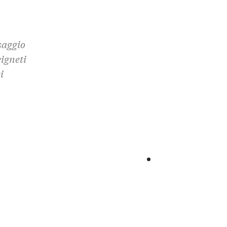
saggio
vigneti
i