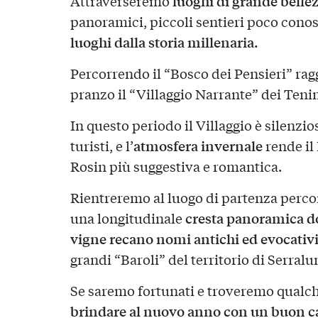
luoghi di grande belle
Attraverseremo
panoramici, piccoli sentieri poco conos
luoghi dalla storia millenaria.
Percorrendo il “Bosco dei Pensieri” ra
pranzo il “Villaggio Narrante” dei Ten
In questo periodo il Villaggio è silenzio
atmosfera invernale
turisti, e l’
rende il 
Rosin più suggestiva e romantica.
Rientreremo al luogo di partenza perco
cresta panoramica do
una longitudinale
vigne recano nomi antichi ed evocativ
grandi “Baroli” del territorio di Serralu
Se saremo fortunati e troveremo qualc
brindare al nuovo anno con un buon cal