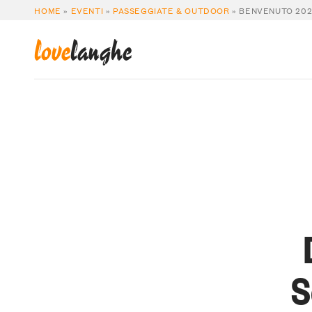
HOME
»
EVENTI
»
PASSEGGIATE & OUTDOOR
»
BENVENUTO 202
love
langhe
S