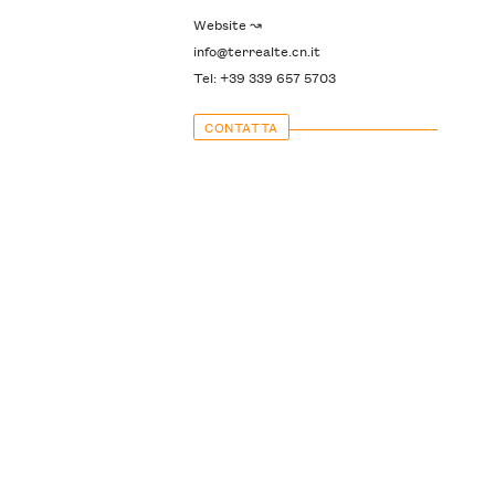
Website ↝
info@terrealte.cn.it
Tel: +39 339 657 5703
CONTATTA