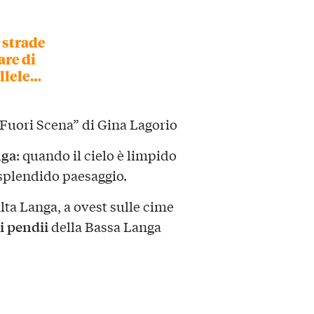
e strade
are di
allele…
Fuori Scena” di Gina Lagorio
nga
: quando il cielo è limpido
 splendido paesaggio.
Alta Langa, a ovest sulle cime
i pendii
della Bassa Langa