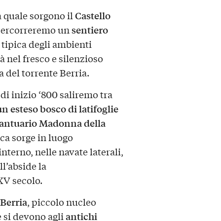
Castello
 quale sorgono il
sentiero
 percorreremo un
tipica degli ambienti
à nel fresco e silenzioso
 del torrente Berria.
di inizio ‘800 saliremo tra
n esteso bosco di latifoglie
antuario Madonna della
sca sorge in luogo
nterno, nelle navate laterali,
ll’abside la
XV secolo.
Berria
, piccolo nucleo
antichi
e si devono agli