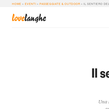
HOME
»
EVENTI
»
PASSEGGIATE & OUTDOOR
»
IL SENTIERO DE
love
langhe
Il 
Una 
a