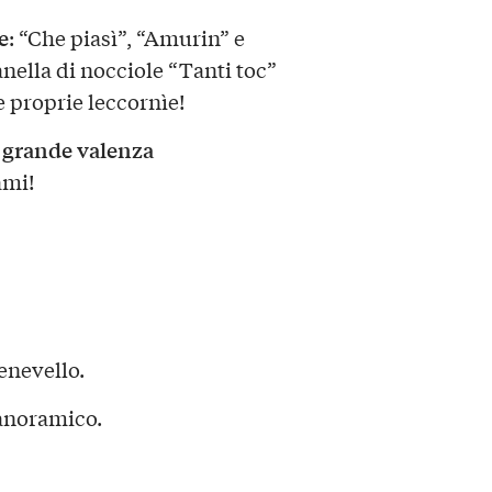
e
: “Che piasì”, “Amurin” e
anella di nocciole “Tanti toc”
 e proprie leccornìe!
grande valenza
a
ami!
enevello.
panoramico.