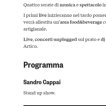
musica
spettacolo
Quattro serate di
e
i
live
I primi
inizieranno nel tardo pomeri
area food&beverage
verrà allestita un’
co
artigianale.
Live
concerti unplugged
dj 
,
sul prato e
Artico.
Programma
Sandro Cappai
Stand up show.