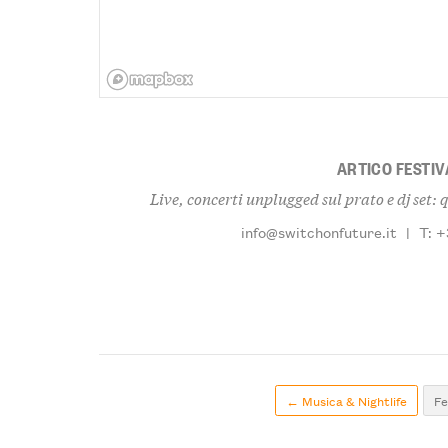
ARTICO FESTIV
Live, concerti unplugged sul prato e dj set: 
info@switchonfuture.it
|
T: 
← Musica & Nightlife
Fe