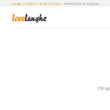
HOME
»
EVENTI
»
WINE & FOOD
»
APERICENA DI PASQUA
love
langhe
Un ap