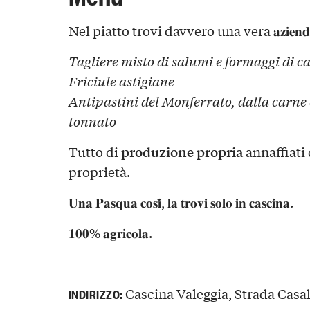
Nel piatto trovi davvero una vera 𝐚𝐳𝐢𝐞𝐧𝐝𝐚 𝐚
Tagliere misto di salumi e formaggi di ca
Friciule astigiane
Antipastini del Monferrato, dalla carne 
tonnato
produzione propria
Tutto di
annaffiati 
proprietà.
𝐔𝐧𝐚 𝐏𝐚𝐬𝐪𝐮𝐚 𝐜𝐨𝐬𝐢̀, 𝐥𝐚 𝐭𝐫𝐨𝐯𝐢 𝐬𝐨𝐥𝐨 𝐢𝐧 𝐜𝐚𝐬𝐜𝐢𝐧𝐚.
𝟏𝟎𝟎% 𝐚𝐠𝐫𝐢𝐜𝐨𝐥𝐚.
Cascina Valeggia, Strada Casal
INDIRIZZO: